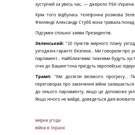
зустрічей за увесь час, — джерело РБК-Україна
Крім того відбулась телефонна розмова Зеле
ФІінляндії Александр Стубб вона тривала понад 
Підсумки спільної заяви Президентів.
Зеленський:
"20 пунктів мирного плану узгод
узгоджені гарантії безпеки... Ми говорили пр
парламент... Найближчими тижнями будуть зуст
січні до Вашингтона приїдуть європейські лідери
Трамп:
"Ми досягли великого прогресу... П
переговорах про закінчення війни залишається 
до їхнього парламенту, якщо це допоможе уклас
Якщо нічого не вийде, доведеться далі воювати 
мирна угода
війна в Україні