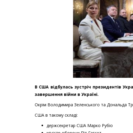
В США відбулась зустріч президентів Укр
завершення війни в Україні.
Окрім Володимира Зеленського та Дональда Трам
США в такому складі:
держсекретар США Марко Рубіо
міністр оборони Піт Гегсет