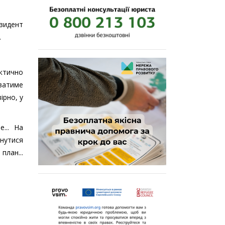
зидент
.
актично
уватиме
ірно, у
... На
рнутися
план...