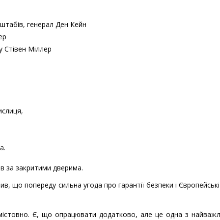
 штабів, генерал Ден Кейн
ер
у Стівен Міллер
ислиця,
а.
ів за закритими дверима.
, що попереду сильна угода про гарантії безпеки і Європейські
містовно. Є, що опрацювати додатково, але це одна з найваж