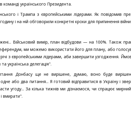
 в команді українського Президента.
нського і Трампа з європейськими лідерами. Як повідомив пре
годину і на ній обговорили конкретні кроки для припинення війни
жені... Військовий вимір, план відбудови — на 100%. Також пр
о референдум, ми можемо використати його для плану, або голос
річі з європейськими лідерами, аби завершити узгодження. Ймов
 та українська делегація".
итання Донбасу ще не вирішене, думаю, воно буде вирішене
одне або два питання... Я готовий відправитися в Україну і зве
ти угоду... За кілька тижнів ми дізнаємося, чи спрацює мирний 
і вмирати".