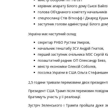
керівник апарату Білого дому Сьюзі Вайлз
голова Об’єднаного комітету начальників
спецпосланці Стів Віткофф і Джаред Кушн
заступник голови адміністрації Білого дом
Україна має наступний склад:
секретар РНБО Рустем Умєров,
начальник генштабу ЗСУ Андрій Гнатов,
перший заступник очільника МЗС Сергій К
позаштатний радник ОП Олександр Бевз,
міністр економіки Олексій Соболєв,
посолка України в США Ольга Стефанішин
2,5 години тривали перемовини двох президент
Президент США Трамп після перемовин повідомив
братимуть участь у її реалізації.
Зустріч Зеленського і Трампа пройшла дуже з