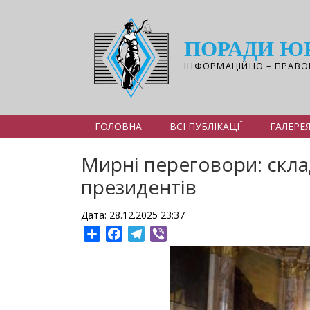
Перейти
до
основного
ПОРАДИ Ю
вмісту
ІНФОРМАЦІЙНО – ПРАВО
ГОЛОВНА
ВСІ ПУБЛІКАЦІЇ
ГАЛЕРЕ
Мирні переговори: склад
президентів
Дата: 28.12.2025 23:37
Share
Facebook
Telegram
Viber