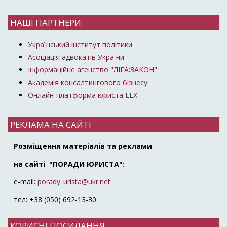
НАШІ ПАРТНЕРИ
Український інститут політики
Асоціація адвокатів України
Інформаційне агенство "ЛІГА:ЗАКОН"
Академія консалтингового бізнесу
Онлайн-платформа юриста LEX
РЕКЛАМА НА САЙТІ
Розміщення матеріалів та реклами
на сайті "ПОРАДИ ЮРИСТА":
e-mail:
porady_urista@ukr.net
тел: +38 (050) 692-13-30
КОРИСНІ ПОСИЛАННЯ