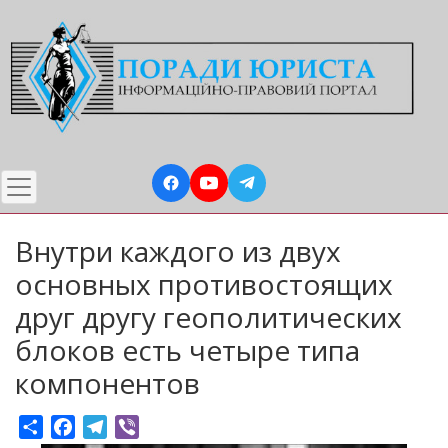
Перейти
до
основного
вмісту
Внутри каждого из двух
основных противостоящих
друг другу геополитических
блоков есть четыре типа
компонентов
Share
Facebook
Telegram
Viber