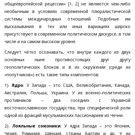
общеевропейской рецессии» [1; 2] не являются чем-либо
необычным в условиях современной плюралистической
системы международных отношений. Подобные им
высказывания в тех или иных вариациях широко
присутствуют в современном политическом дискурсе, в том
числе и на самом высоком уровне.
Следует чётко осознавать, что внутри каждого из двух
основных ныне противостоящих друг другу
геополитических блоков и в их окружении (среди их
«попутчиков») есть такие типы компонентов:
1).
Ядро
. У Запада – это США, Великобритания, Канада,
Австралия, Польша, Украина. У их военно-политических
противников – два соседних с Украиной
восточнославянских государства, при специфической роли
одной из фракций мусульманских пассионариев из Чечни.
2).
Лояльные союзники
. У ядра Запада – это Япония,
Чехия, Румыния, Швеция, страны Балтии и др. У их