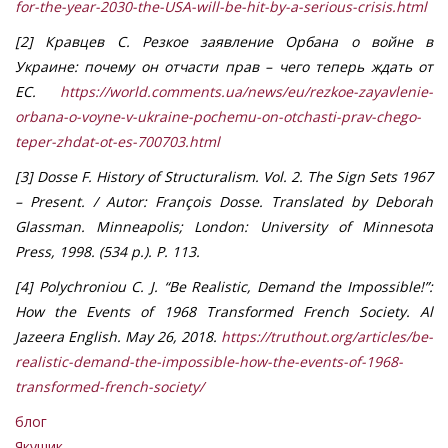
for-the-year-2030-the-USA-will-be-hit-by-a-serious-crisis.html
[2] Кравцев С. Резкое заявление Орбана о войне в
Украине: почему он отчасти прав – чего теперь ждать от
ЕС.
https://world.comments.ua/news/eu/rezkoe-zayavlenie-
orbana-o-voyne-v-ukraine-pochemu-on-otchasti-prav-chego-
teper-zhdat-ot-es-700703.html
[3] Dosse F. History of Structuralism. Vol. 2. The Sign Sets 1967
– Present. / Autor: François Dosse. Translated by Deborah
Glassman. Minneapolis; London: University of Minnesota
Press, 1998. (534 p.). P. 113.
[4] Polychroniou C. J. “Be Realistic, Demand the Impossible!”:
How the Events of 1968 Transformed French Society. Al
Jazeera English. May 26, 2018.
https://truthout.org/articles/be-
realistic-demand-the-impossible-how-the-events-of-1968-
transformed-french-society/
блог
Якушик