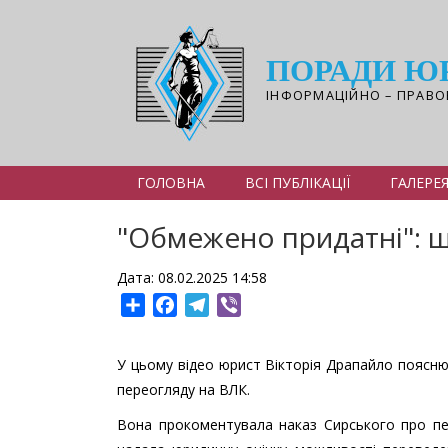
Перейти
до
основного
ПОРАДИ Ю
вмісту
ІНФОРМАЦІЙНО – ПРАВО
ГОЛОВНА
ВСІ ПУБЛІКАЦІЇ
ГАЛЕРЕ
"Обмежено придатні": 
Дата: 08.02.2025 14:58
Share
Facebook
Telegram
Viber
У цьому відео юрист Вікторія Драпайло поясню
переогляду на ВЛК.
Вона прокоментувала наказ Сирського про пе