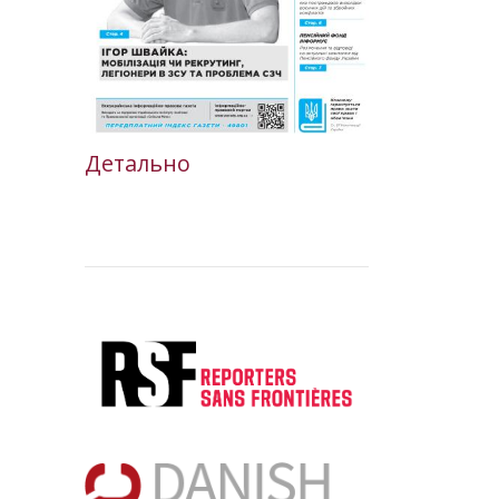
Детально