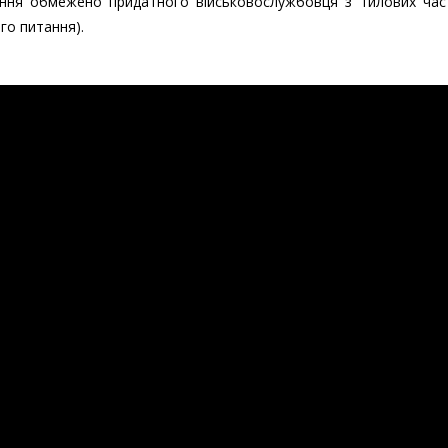
ення обмежено придатного військовослужбовця з тилових час
го питання).