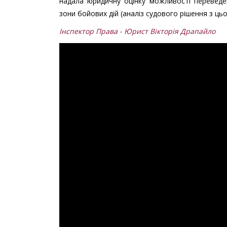
надала юридичну оцінку можливості перевед
зони бойових дій (аналіз судового рішення з цьо
Інспектор Права - Юрист Вікторія Драпайло