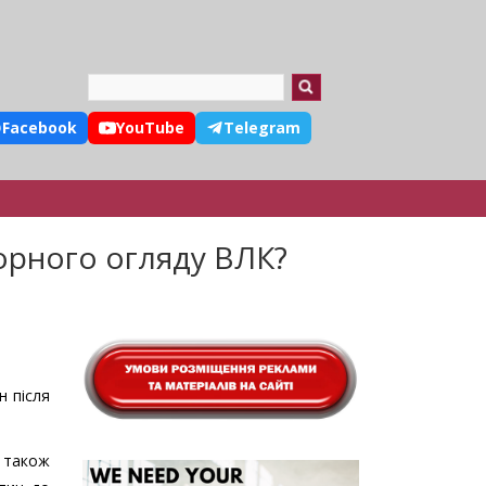
Search
Facebook
YouTube
Telegram
орного огляду ВЛК?
н після
 також