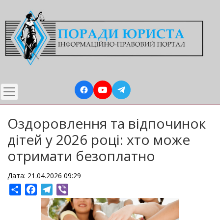
Перейти
до
основного
вмісту
Оздоровлення та відпочинок
дітей у 2026 році: хто може
отримати безоплатно
Дата: 21.04.2026 09:29
Share
Facebook
Telegram
Viber