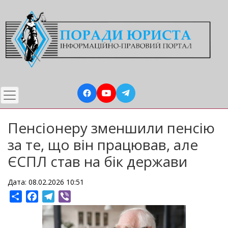
Перейти
до
основного
вмісту
Пенсіонеру зменшили пенсію
за те, що він працював, але
ЄСПЛ став на бік держави
Дата: 08.02.2026 10:51
Share
Facebook
Telegram
Viber