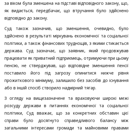
за віком була зменшена на підставі відповідного закону, що,
як видається, передбачає, що втручання було здійснено
відповідно до закону.
Суд також зазначив, що зменшення, очевидно, було
здійснено в результаті міркувань економічної та соціальної
політики, а також фінансових труднощів, з якими стикається
держава. Суд зазначає, що заявник, який продовжував
працювати як приватний підприємець, отримуючи при цьому
пенсію, не стверджував, що відповідне зменшення пенсії
поставило його під загрозу опинитися нижче рівня
прожиткового мінімуму, залишило без засобів до існування
або в іншій спосіб створило надмірний тягар.
З огляду на вищезазначене та враховуючи широкі межі
розсуду держави в питаннях економічної та соціальної
політики, Суд вважає, що за конкретних обставин цієї
справи було досягнуто справедливого балансу між
загальними інтересами громади та майновими правами