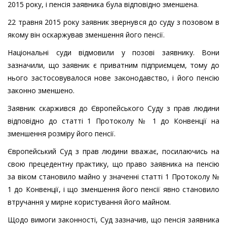
2015 року, і пенсія заявника була відповідно зменшена.
22 травня 2015 року заявник звернувся до суду з позовом в
якому він оскаржував зменшення його пенсії.
Національні суди відмовили у позові заявнику. Вони
зазначили, що заявник є приватним підприємцем, тому до
нього застосовувалося нове законодавство, і його пенсію
законно зменшено.
Заявник скаржився до Європейського Суду з прав людини
відповідно до статті 1 Протоколу № 1 до Конвенції на
зменшення розміру його пенсії.
Європейський Суд з прав людини вважає, посилаючись на
свою прецедентну практику, що право заявника на пенсію
за віком становило майно у значенні статті 1 Протоколу №
1 до Конвенції, і що зменшення його пенсії явно становило
втручання у мирне користування його майном.
Щодо вимоги законності, Суд зазначив, що пенсія заявника