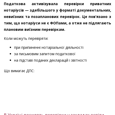
Податкова активізувала перевірки приватних
нотаріусів — здебільшого у форматі документальних,
невиїзних та позапланових перевірок. Це пов’язано з
тим, що нотаріуси не є ФОПами, а отже не підлягають
плановим виїзним перевіркам.
Коли можуть перевіряти:
при припиненні нотаріальної діяльності
за письмовим запитом податкової
на підставі поданих декларацій і звітності
Що вимагає ДПС:
В Україні посилять перевірки у закладах освіти