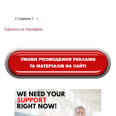
Сторінка 1
Наступна
››
Розбивка
сторінка
на
Підписка на перевірки
сторінки