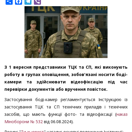
Share
Facebook
Telegram
Viber
З 1 вересня представники ТЦК та СП, які виконують
роботу в групах оповіщення, зобов'язані носити боді-
камери та здійснювати відеофіксацію під час
перевірки документів або вручення повісток.
Застосування боді-камер регламентується Інструкцією із
застосування ТЦК та СП технічних приладів і технічних
засобів, що мають функції фото- та відеофіксації (
наказ
Міноборони № 532
від 06.08.2024).
Ресурс "
Ти ж юрист
" нагадує основні положення Інструкції: