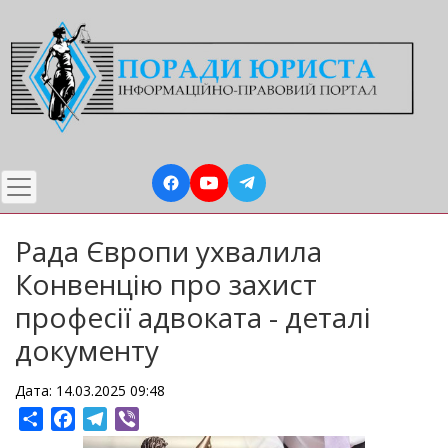
Перейти
до
основного
вмісту
Рада Європи ухвалила
Конвенцію про захист
професії адвоката - деталі
документу
Дата: 14.03.2025 09:48
Share
Facebook
Telegram
Viber