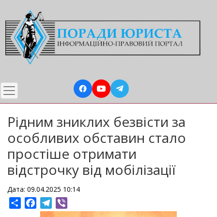
Перейти
до
основного
вмісту
Рідним зниклих безвісти за
особливих обставин стало
простіше отримати
відстрочку від мобілізації
Дата: 09.04.2025 10:14
Share
Facebook
Telegram
Viber