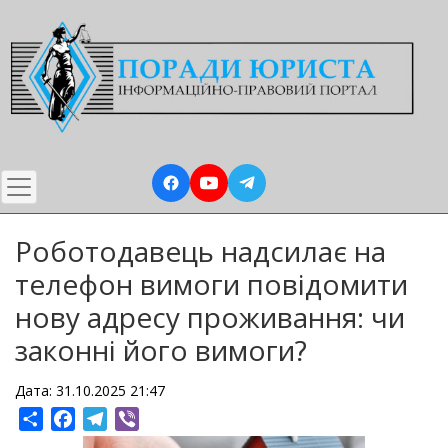
Перейти
до
основного
вмісту
Роботодавець надсилає на
телефон вимоги повідомити
нову адресу проживання: чи
законні його вимоги?
Дата: 31.10.2025 21:47
Share
Facebook
Telegram
Viber