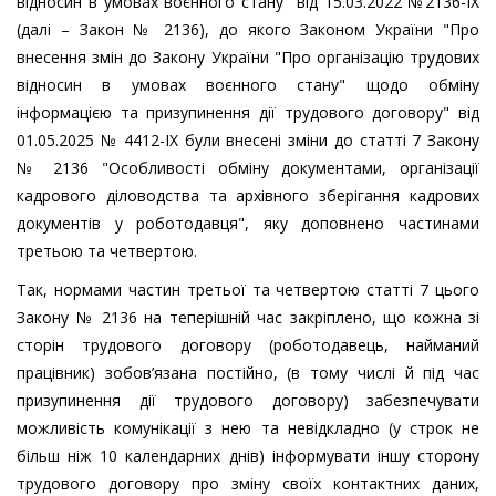
відносин в умовах воєнного стану" від 15.03.2022 №2136-IX
(далі – Закон № 2136), до якого Законом України "Про
внесення змін до Закону України "Про організацію трудових
відносин в умовах воєнного стану" щодо обміну
інформацією та призупинення дії трудового договору" від
01.05.2025 № 4412-IX були внесені зміни до статті 7 Закону
№ 2136 "Особливості обміну документами, організації
кадрового діловодства та архівного зберігання кадрових
документів у роботодавця", яку доповнено частинами
третьою та четвертою.
Так, нормами частин третьої та четвертою статті 7 цього
Закону № 2136 на теперішній час закріплено, що кожна зі
сторін трудового договору (роботодавець, найманий
працівник) зобов’язана постійно, (в тому числі й під час
призупинення дії трудового договору) забезпечувати
можливість комунікації з нею та невідкладно (у строк не
більш ніж 10 календарних днів) інформувати іншу сторону
трудового договору про зміну своїх контактних даних,