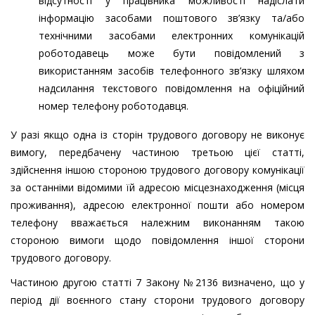
відсутності у працівника можливості надіслати
інформацію засобами поштового зв’язку та/або
технічними засобами електронних комунікацій
роботодавець може бути повідомлений з
використанням засобів телефонного зв’язку шляхом
надсилання текстового повідомлення на офіційний
номер телефону роботодавця.
У разі якщо одна із сторін трудового договору не виконує
вимогу, передбачену частиною третьою цієї статті,
здійснення іншою стороною трудового договору комунікації
за останніми відомими їй адресою місцезнаходження (місця
проживання), адресою електронної пошти або номером
телефону вважається належним виконанням такою
стороною вимоги щодо повідомлення іншої сторони
трудового договору.
Частиною другою статті 7 Закону №2136 визначено, що у
період дії воєнного стану сторони трудового договору