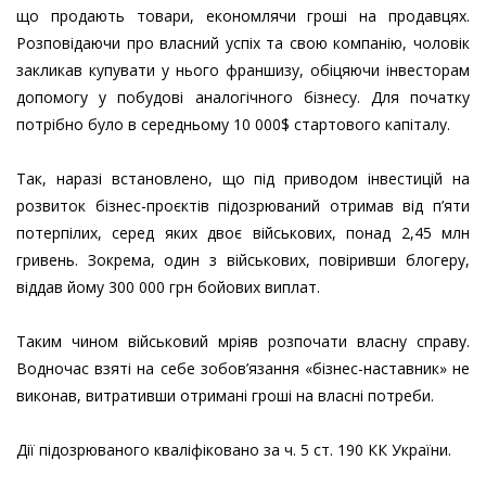
що продають товари, економлячи гроші на продавцях.
Розповідаючи про власний успіх та свою компанію, чоловік
закликав купувати у нього франшизу, обіцяючи інвесторам
допомогу у побудові аналогічного бізнесу. Для початку
потрібно було в середньому 10 000$ cтартового капіталу.
Так, наразі встановлено, що під приводом інвестицій на
розвиток бізнес-проєктів підозрюваний отримав від п’яти
потерпілих, серед яких двоє військових, понад 2,45 млн
гривень. Зокрема, один з військових, повіривши блогеру,
віддав йому 300 000 грн бойових виплат.
Таким чином військовий мріяв розпочати власну справу.
Водночас взяті на себе зобов’язання «бізнес-наставник» не
виконав, витративши отримані гроші на власні потреби.
Дії підозрюваного кваліфіковано за ч. 5 ст. 190 КК України.