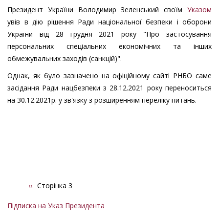
Президент України Володимир Зеленський своїм
Указом
увів в дію рішення Ради національної безпеки і оборони
України від 28 грудня 2021 року "Про застосування
персональних спеціальних економічних та інших
обмежувальних заходів (санкцій)".
Однак, як було зазначено на офіційному сайті РНБО саме
засідання Ради нацбезпеки з 28.12.2021 року переноситься
на 30.12.2021р. у зв'язку з розширенням переліку питань.
Попередня
‹‹
Сторінка 3
Розбивка
сторінка
на
Підписка на Указ Президента
сторінки