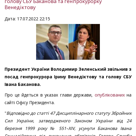
голову СБУ Баканова та генпрокурорку
Венедіктову
Дата: 17.07.2022 22:15
Президент України Володимир Зеленський звільнив з
посад генпрокурора Ірину Венедіктову та голову СБУ
Івана Баканова.
Про це йдеться в указах глави держави,
опублікованих
на
сайті Офісу Президента.
"
Відповідно до статті 47 Дисциплінарного статуту Збройних
Сил України, затвердженого Законом України від 24
березня 1999 року № 551–XIV, усунути Баканова Івана
Геннадійовича від виконання обов'язків Голови Служби