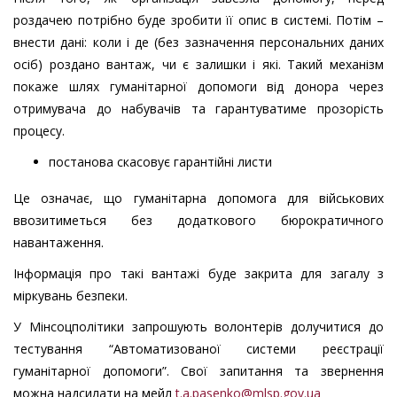
роздачею потрібно буде зробити її опис в системі. Потім –
внести дані: коли і де (без зазначення персональних даних
осіб) роздано вантаж, чи є залишки і які. Такий механізм
покаже шлях гуманітарної допомоги від донора через
отримувача до набувачів та гарантуватиме прозорість
процесу.
постанова скасовує гарантійні листи
Це означає, що гуманітарна допомога для військових
ввозитиметься без додаткового бюрократичного
навантаження.
Інформація про такі вантажі буде закрита для загалу з
міркувань безпеки.
У Мінсоцполітики запрошують волонтерів долучитися до
тестування “Автоматизованої системи реєстрації
гуманітарної допомоги”. Свої запитання та звернення
можна надсилати на мейл
t.a.pasenko@mlsp.gov.ua