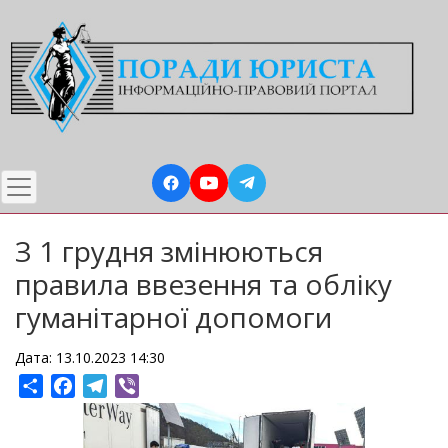
Перейти
до
основного
вмісту
З 1 грудня змінюються
правила ввезення та обліку
гуманітарної допомоги
Дата: 13.10.2023 14:30
Share
Facebook
Telegram
Viber