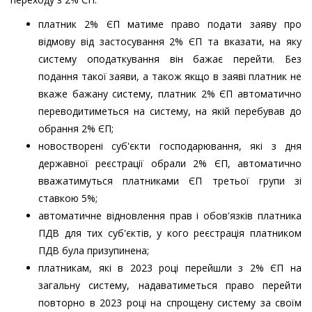
платник 2% ЄП матиме право подати заяву про
відмову від застосування 2% ЄП та вказати, на яку
систему оподаткування він бажає перейти. Без
подання такої заяви, а також якщо в заяві платник не
вкаже бажану систему, платник 2% ЄП автоматично
переводитиметься на систему, на якій перебував до
обрання 2% ЄП;
новостворені суб'єкти господарювання, які з дня
державної реєстрації обрали 2% ЄП, автоматично
вважатимуться платниками ЄП третьої групи зі
ставкою 5%;
автоматичне відновлення прав і обов'язків платника
ПДВ для тих суб'єктів, у кого реєстрація платником
ПДВ була призупинена;
платникам, які в 2023 році перейшли з 2% ЄП на
загальну систему, надаватиметься право перейти
повторно в 2023 році на спрощену систему за своїм