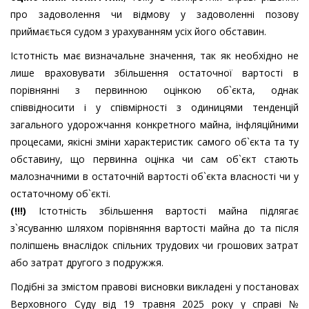
про задоволення чи відмову у задоволенні позову
приймається судом з урахуванням усіх його обставин.
Істотність має визначальне значення, так як необхідно не
лише враховувати збільшення остаточної вартості в
порівнянні з первинною оцінкою об`єкта, однак
співвідносити і у співмірності з одиницями тенденцій
загального удорожчання конкретного майна, інфляційними
процесами, якісні зміни характеристик самого об`єкта та ту
обставину, що первинна оцінка чи сам об`єкт стають
малозначними в остаточній вартості об`єкта власності чи у
остаточному об`єкті.
(!!!)
Істотність збільшення вартості майна підлягає
з`ясуванню шляхом порівняння вартості майна до та після
поліпшень внаслідок спільних трудових чи грошових затрат
або затрат другого з подружжя.
Подібні за змістом правові висновки викладені у постановах
Верховного Суду від 19 травня 2025 року у справі №