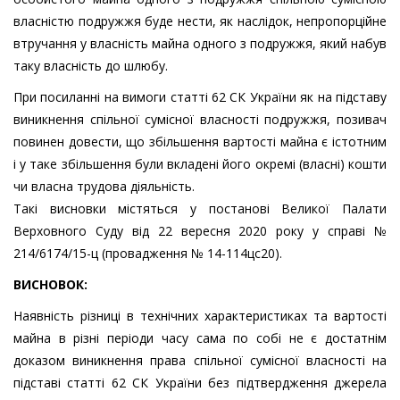
власністю подружжя буде нести, як наслідок, непропорційне
втручання у власність майна одного з подружжя, який набув
таку власність до шлюбу.
При посиланні на вимоги статті 62 СК України як на підставу
виникнення спільної сумісної власності подружжя, позивач
повинен довести, що збільшення вартості майна є істотним
і у таке збільшення були вкладені його окремі (власні) кошти
чи власна трудова діяльність.
Такі висновки містяться у постанові Великої Палати
Верховного Суду від 22 вересня 2020 року у справі №
214/6174/15-ц (провадження № 14-114цс20).
ВИСНОВОК:
Наявність різниці в технічних характеристиках та вартості
майна в різні періоди часу сама по собі не є достатнім
доказом виникнення права спільної сумісної власності на
підставі статті 62 СК України без підтвердження джерела