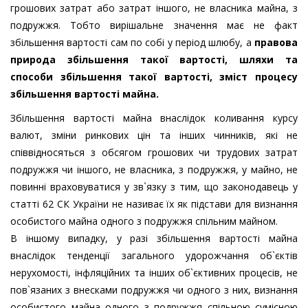
грошових затрат або затрат іншого, не власника майна, з
подружжя. Тобто вирішальне значення має не факт
збільшення вартості сам по собі у період шлюбу, а
правова
природа збільшення такої вартості, шляхи та
способи збільшення такої вартості, зміст процесу
збільшення вартості майна.
Збільшення вартості майна внаслідок коливання курсу
валют, зміни ринкових цін та інших чинників, які не
співвідносяться з обсягом грошових чи трудових затрат
подружжя чи іншого, не власника, з подружжя, у майно, не
повинні враховуватися у зв`язку з тим, що законодавець у
статті 62 СК України не називає їх як підстави для визнання
особистого майна одного з подружжя спільним майном.
В іншому випадку, у разі збільшення вартості майна
внаслідок тенденції загального удорожчання об`єктів
нерухомості, інфляційних та інших об`єктивних процесів, не
пов`язаних з внесками подружжя чи одного з них, визнання
особистого майна одного з подружжя спільною сумісною