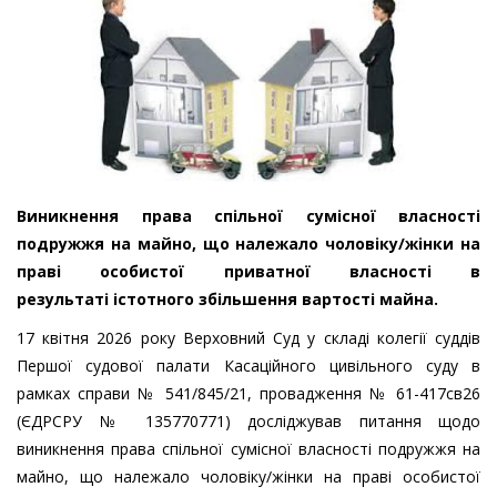
Виникнення права спільної сумісної власності
подружжя на майно, що належало чоловіку/жінки на
праві особистої приватної власності в
результаті істотного збільшення вартості майна.
17 квітня 2026 року Верховний Суд у складі колегії суддів
Першої судової палати Касаційного цивільного суду в
рамках справи № 541/845/21, провадження № 61-417св26
(ЄДРСРУ № 135770771) досліджував питання щодо
виникнення права спільної сумісної власності подружжя на
майно, що належало чоловіку/жінки на праві особистої