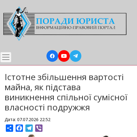
Перейти
до
основного
вмісту
Істотне збільшення вартості
майна, як підстава
виникнення спільної сумісної
власності подружжя
Дата: 07.07.2026 22:52
Share
Facebook
Telegram
Viber