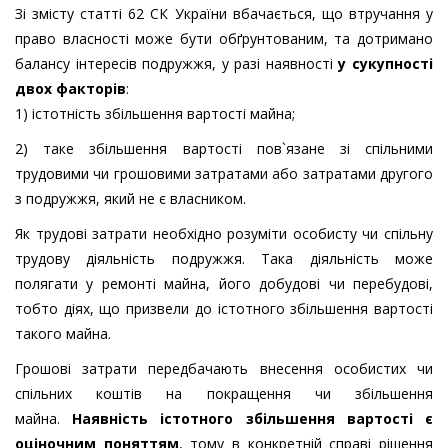
Зі змісту статті 62 СК України вбачається, що втручання у
право власності може бути обґрунтованим, та дотримано
балансу інтересів подружжя, у разі наявності
у сукупності
двох факторів
:
1) істотність збільшення вартості майна;
2) таке збільшення вартості пов`язане зі спільними
трудовими чи грошовими затратами або затратами другого
з подружжя, який не є власником.
Як трудові затрати необхідно розуміти особисту чи спільну
трудову діяльність подружжя. Така діяльність може
полягати у ремонті майна, його добудові чи перебудові,
тобто діях, що призвели до істотного збільшення вартості
такого майна.
Грошові затрати передбачають внесення особистих чи
спільних коштів на покращення чи збільшення
майна.
Наявність істотного збільшення вартості є
оціночним поняттям
, тому в конкретній справі рішення