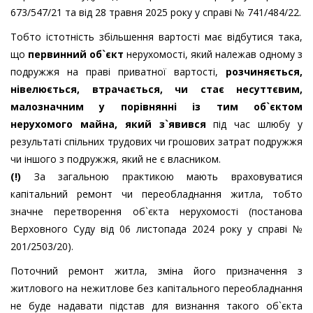
673/547/21 та від 28 травня 2025 року у справі № 741/484/22.
Тобто істотність збільшення вартості має відбутися така,
що
первинний об`єкт
нерухомості, який належав одному з
подружжя на праві приватної вартості,
розчиняється,
нівелюється, втрачається, чи стає несуттєвим,
малозначним у порівнянні із тим об`єктом
нерухомого майна, який з`явився
під час шлюбу у
результаті спільних трудових чи грошових затрат подружжя
чи іншого з подружжя, який не є власником.
(!)
За загальною практикою мають враховуватися
капітальний ремонт чи переобладнання житла, тобто
значне перетворення об`єкта нерухомості (постанова
Верховного Суду від 06 листопада 2024 року у справі №
201/2503/20).
Поточний ремонт житла, зміна його призначення з
житлового на нежитлове без капітального переобладнання
не буде надавати підстав для визнання такого об`єкта