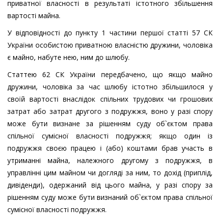
приватної власності в результаті істотного збільшення
вартості майна.
У відповідності до пункту 1 частини першої статті 57 СК
України особистою приватною власністю дружини, чоловіка
є майно, набуте нею, ним до шлюбу.
Статтею 62 СК України передбачено, що якщо майно
дружини, чоловіка за час шлюбу істотно збільшилося у
своїй вартості внаслідок спільних трудових чи грошових
затрат або затрат другого з подружжя, воно у разі спору
може бути визнане за рішенням суду об`єктом права
спільної сумісної власності подружжя; якщо один із
подружжя своєю працею і (або) коштами брав участь в
утриманні майна, належного другому з подружжя, в
управлінні цим майном чи догляді за ним, то дохід (приплід,
дивіденди), одержаний від цього майна, у разі спору за
рішенням суду може бути визнаний об`єктом права спільної
сумісної власності подружжя.