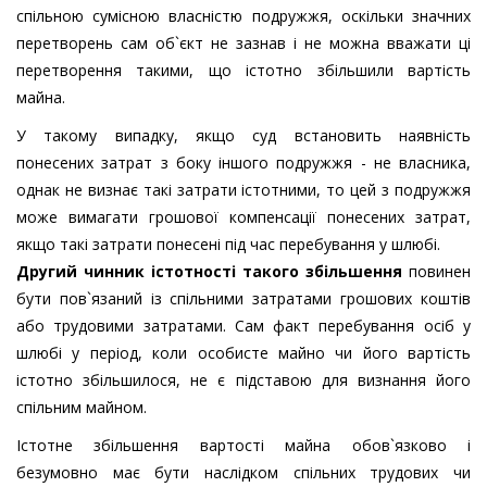
спільною сумісною власністю подружжя, оскільки значних
перетворень сам об`єкт не зазнав і не можна вважати ці
перетворення такими, що істотно збільшили вартість
майна.
У такому випадку, якщо суд встановить наявність
понесених затрат з боку іншого подружжя - не власника,
однак не визнає такі затрати істотними, то цей з подружжя
може вимагати грошової компенсації понесених затрат,
якщо такі затрати понесені під час перебування у шлюбі.
Другий чинник істотності такого збільшення
повинен
бути пов`язаний із спільними затратами грошових коштів
або трудовими затратами. Сам факт перебування осіб у
шлюбі у період, коли особисте майно чи його вартість
істотно збільшилося, не є підставою для визнання його
спільним майном.
Істотне збільшення вартості майна обов`язково і
безумовно має бути наслідком спільних трудових чи