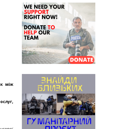
як між
ослуг,
ансової