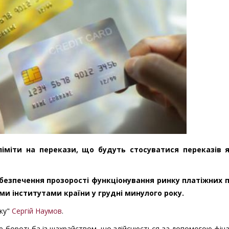
 ліміти на перекази, що будуть стосуватися переказів 
безпечення прозорості функціонування ринку платіжних п
и інститутами країни у грудні минулого року.
нку"
Сергій Наумов
.
е боротьба із шахрайством, що здійснюється за допомогою фін