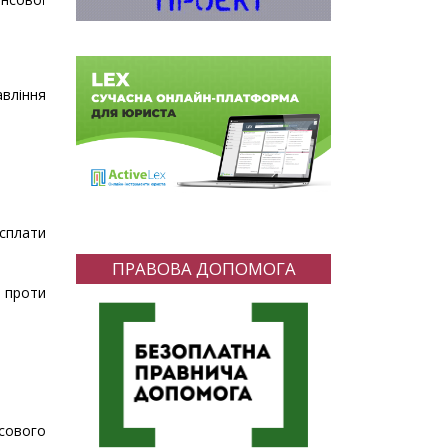
авління
 сплати
ПРАВОВА ДОПОМОГА
а проти
сового