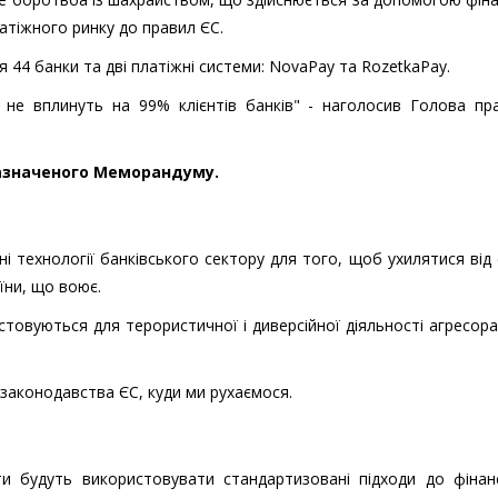
атіжного ринку до правил ЄС.
 44 банки та дві платіжні системи: NovaPay та RozetkaPay.
 не вплинуть на 99% клієнтів банків" - наголосив Голова пр
зазначеного Меморандуму.
і технології банківського сектору для того, щоб ухилятися від
їни, що воює.
товуються для терористичної і диверсійної діяльності агресор
 законодавства ЄС, куди ми рухаємося.
нти будуть використовувати стандартизовані підходи до фінан