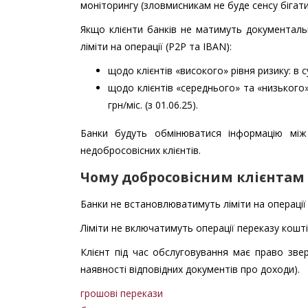
моніторингу (зловмисникам не буде сенсу бігати
Якщо клієнти банків не матимуть документаль
ліміти на операції (Р2Р та IBAN):
щодо клієнтів «високого» рівня ризику: в сум
щодо клієнтів «середнього» та «низького» рі
грн/міс. (з 01.06.25).
Банки будуть обмінюватися інформацію мі
недобросовісних клієнтів.
Чому добросовісним клієнтам 
Банки не встановлюватимуть ліміти на операції 
Ліміти не включатимуть операції переказу кошт
Клієнт під час обслуговування має право зве
наявності відповідних документів про доходи).
грошові перекази