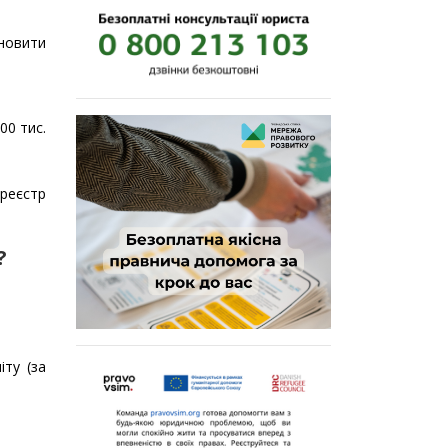
ановити
00 тис.
реєстр
?
іту (за