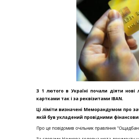
З 1 лютого в Україні почали діяти нові
картками так і за реквізитами IBAN.
Ці ліміти визначені Меморандумом про за
якій був укладений провідними фінансовим
Про це повідомив очільник правління "Ощадба
За словами Наумова головна мета документу ц