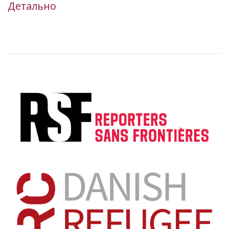
Детально