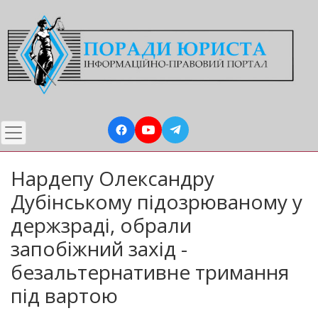
Перейти
до
основного
вмісту
Нардепу Олександру
Дубінському підозрюваному у
держзраді, обрали
запобіжний захід -
безальтернативне тримання
під вартою