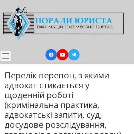
Перейти
до
основного
вмісту
Перелік перепон, з якими
адвокат стикається у
щоденній роботі
(кримінальна практика,
адвокатські запити, суд,
досудове розслідування,