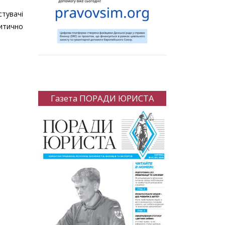
стувачі
итично
Газета ПОРАДИ ЮРИСТА