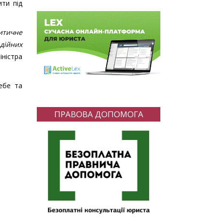
ти під
итичне
дійних
іністра
себе та
ПРАВОВА ДОПОМОГА