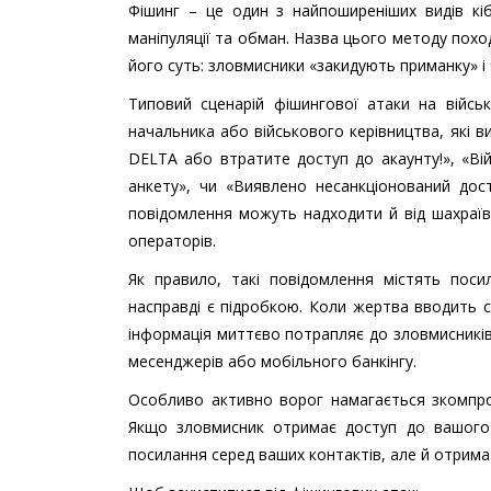
Фішинг – це один з найпоширеніших видів кі
маніпуляції та обман. Назва цього методу поход
його суть: зловмисники «закидують приманку» і
Типовий сценарій фішингової атаки на війсь
начальника або військового керівництва, які в
DELTA або втратите доступ до акаунту!», «Ві
анкету», чи «Виявлено несанкціонований дос
повідомлення можуть надходити й від шахраїв
операторів.
Як правило, такі повідомлення містять поси
насправді є підробкою. Коли жертва вводить сво
інформація миттєво потрапляє до зловмисників
месенджерів або мобільного банкінгу.
Особливо активно ворог намагається зкомпро
Якщо зловмисник отримає доступ до вашого
посилання серед ваших контактів, але й отрима