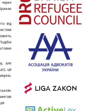
 через
ображає
то від
системі
повніть
одібні
оштових
у, але
що), ця
 мереж,
ькові.
ингові
ія.