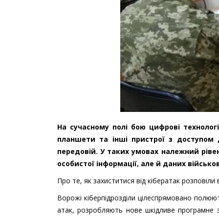
На сучасному полі бою цифрові технолог
планшети та інші пристрої з доступом 
передовій. У таких умовах належний рів
особистої інформації, але й даних військов
Про те, як захиститися від кібератак розповіли 
Ворожі кіберпідрозділи цілеспрямовано полюют
атак, розробляють нове шкідливе програмне за