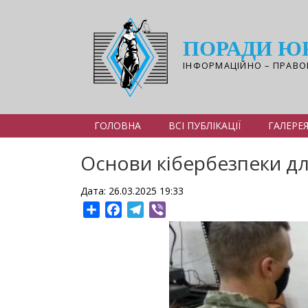
Перейти
до
основного
ПОРАДИ Ю
вмісту
ІНФОРМАЦІЙНО – ПРАВО
ГОЛОВНА
ВСІ ПУБЛІКАЦІЇ
ГАЛЕРЕ
Основи кібербезпеки для
Дата: 26.03.2025 19:33
Share
Facebook
Telegram
Viber