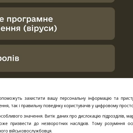
 допоможуть захистити вашу персональну інформацію та пристр
ення, так і правильну поведінку користувачів у цифровому просто
особливого значення. Витік даних про дислокацію підрозділів, м
оже призвести до незворотних наслідків. Тому розуміння ос
ного військовослужбовця.