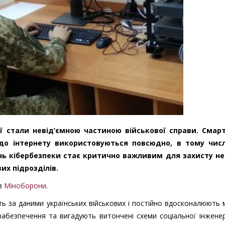
ії стали невід’ємною частиною військової справи. Смар
до інтернету використовуються повсюдно, в тому числ
ень кібербезпеки стає критично важливим для захисту н
их підрозділів.
в
Міноборони
.
ь за даними українських військових і постійно вдосконалюють
безпечення та вигадують витончені схеми соціальної інженері