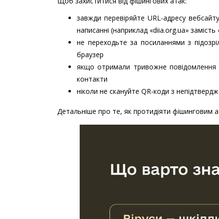
Щоб захиститися від фішингових атак:
завжди перевіряйте URL-адресу вебсайту
написанні (наприклад «diia.org.ua» замість «
не переходьте за посиланнями з підозрі
браузер
якщо отримали тривожне повідомлення ві
контакти
ніколи не скануйте QR-коди з непідтверд
Детальніше про те, як протидіяти фішинговим 