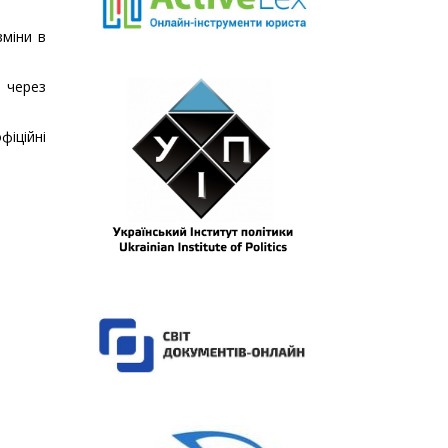
зміни в
у через
фіційні