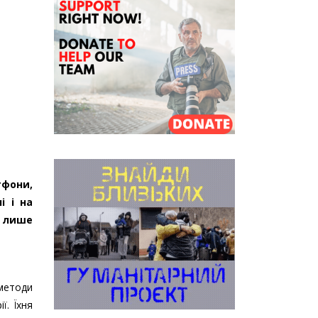
тфони,
і і на
е лише
 методи
ї. Їхня