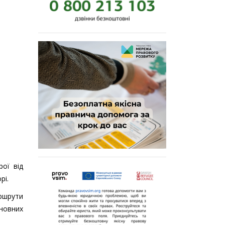
ої від
рі.
аршрути
новних