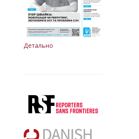
Детально