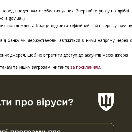
 перед введенням особистих даних. Звертайте увагу на дрібні 
diia.gov.ua»)
лих повідомлень. Краще відкрити офіційний сайт сервісу вручн
д банку чи держустанови, зв’яжіться з ними напряму через о
жених джерел, щоб не втратити доступ до акаунтів месенджерів
атакам та іншим загрозам, читайте
за посиланням
.