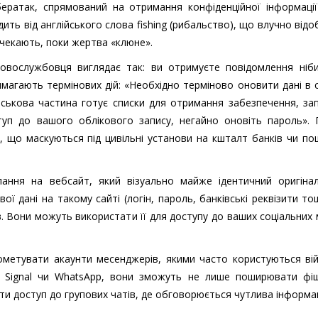
бератак, спрямований на отримання конфіденційної інформації
ить від англійського слова fishing (рибальство), що влучно від
 чекають, поки жертва «клюне».
ковослужбовця виглядає так: ви отримуєте повідомлення ніби
имагають термінових дій: «Необхідно терміново оновити дані в 
йськова частина готує списки для отримання забезпечення, за
туп до вашого облікового запису, негайно оновіть пароль». П
, що маскуються під цивільні установи на кшталт банків чи п
лання на вебсайт, який візуально майже ідентичний оригінал
ї дані на такому сайті (логін, пароль, банківські реквізити то
. Вони можуть використати її для доступу до ваших соціальних
метувати акаунти месенджерів, якими часто користуються війс
 Signal чи WhatsApp, вони зможуть не лише поширювати фіш
ти доступ до групових чатів, де обговорюється чутлива інформац