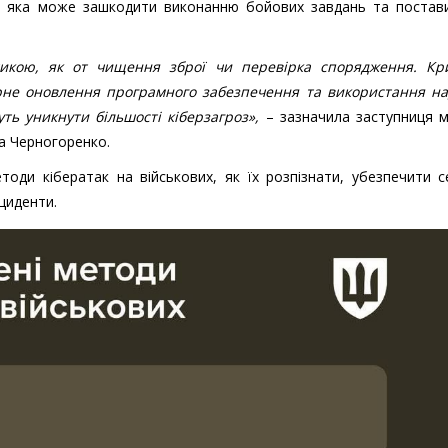
ї, яка може зашкодити виконанню бойових завдань та постави
икою, як от чищення зброї чи перевірка спорядження. Кр
ярне оновлення програмного забезпечення та використання на
уть уникнути більшості кіберзагроз»,
– зазначила заступниця м
а Черногоренко.
оди кібератак на військових, як їх розпізнати, убезпечити 
циденти.