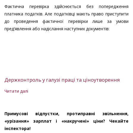
Фактична перевірка здійснюється без попередження
платника податків. Але податківці мають право приступити
до проведення фактичної перевірки лише за умови
пред’явлення або надіслання наступних документів:
Держконтроль у галузі праці та ціноутворення
Читати далі
про
Держконтроль
у
галузі
Примусові відпустки, протиправні звільнення,
праці
«урізання» зарплат і «накручені» ціни? Чекайте
та
інспектора!