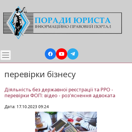
Перейти
до
основного
вмісту
перевірки бізнесу
Діяльність без державної реєстрації та РРО -
перевірки ФОП: відео - роз'яснення адвоката
Дата: 17.10.2023 09:24