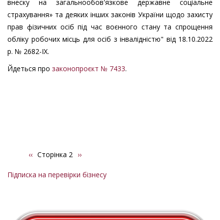
внеску на загальнообов'язкове державне соціальне
страхування» та деяких інших законів України щодо захисту
прав фізичних осіб під час воєнного стану та спрощення
обліку робочих місць для осіб з інвалідністю" від 18.10.2022
р. № 2682-ІХ.
Йдеться про
законопроєкт № 7433
.
Попередня
‹‹
Сторінка 2
Наступна
››
Розбивка
сторінка
сторінка
на
Підписка на перевірки бізнесу
сторінки