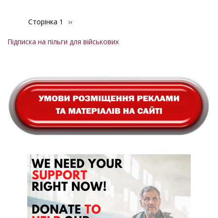
Сторінка 1
Наступна
››
Розбивка
сторінка
на
Підписка на пільги для військових
сторінки