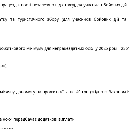
рацездатності незалежно від стажу(для учасників бойових дій 
атку та туристичного збору (для учасників бойових дій та 
рожиткового мінімуму для непрацездатних осіб (у 2025 році - 2361
рн);
місячну допомогу на прожиття”, а це 40 грн (згідно із Законом
раїною” передбачає додаткові виплати: