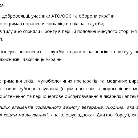
ся:
і, добровольці, учасники АТО/ООС та оборони України;
хто отримав поранення чи каліцтво під час служби;
 в тилу або сприяли фронту в першій половині минулого сторіччя;
і.
онерів, звільнених зі служби з правом на пенсію за вислугу р
ахисників і Захисниць України.
римання ліків, імунобіологічних препаратів та медичних вир
штовне зубопротезування (окрім протезів із дорогоцінних ме
 обстеження та першочергове обслуговування в лікарнях і аптека
ших елементів соціального захисту ветеранів. Людина, яка в
ні кошти на лікування”
, - наголошує адвокат Дмитро Корсун, ек