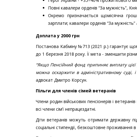
Герої України - +35–40% прожиткового мі
Повні кавалери орденів “За мужність”, Кн
Окремо призначається щомісячна грошо
зарплати; кавалери орденів “За мужність” 
Доплата у 2000 грн
Постанова Кабміну №713 (2021 р.) гарантує щом
до 1 березня 2018 року. Її мета - зменшити різн
“Якщо Пенсійний фонд припиняє виплату цієї д
можна оскаржити в адміністративному суді, і
адвокат Дмитро Корсун.
Пільги для членів сімей ветеранів
Члени родин військових пенсіонерів і ветеран
всі члени сім’ї непрацездатні.
Діти ветеранів можуть отримати державну пі
соціальні стипендії, безкоштовне проживання в 