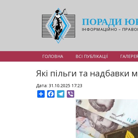
Перейти
до
основного
ПОРАДИ Ю
вмісту
ІНФОРМАЦІЙНО – ПРАВО
ГОЛОВНА
ВСІ ПУБЛІКАЦІЇ
ГАЛЕРЕ
Які пільги та надбавки 
Дата: 31.10.2025 17:23
Share
Facebook
Telegram
Viber