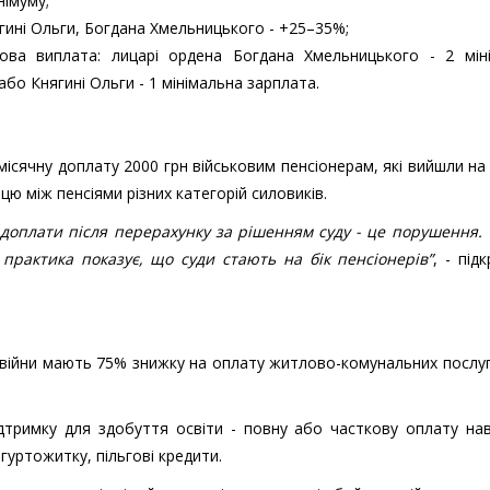
німуму;
ягині Ольги, Богдана Хмельницького - +25–35%;
ва виплата: лицарі ордена Богдана Хмельницького - 2 міні
або Княгині Ольги - 1 мінімальна зарплата.
ісячну доплату 2000 грн військовим пенсіонерам, які вийшли на
ицю між пенсіями різних категорій силовиків.
оплати після перерахунку за рішенням суду - це порушення. Т
 практика показує, що суди стають на бік пенсіонерів”
, - під
ів війни мають 75% знижку на оплату житлово-комунальних послу
дтримку для здобуття освіти - повну або часткову оплату нав
гуртожитку, пільгові кредити.