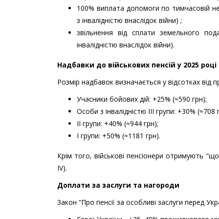
100% виплата допомоги по тимчасовій неп
з інвалідністю внаслідок війни) ;
звільнення від сплати земельного под
інвалідністю внаслідок війни).
Надбавки до військових пенсій у 2025 році
Розмір надбавок визначається у відсотках від п
Учасники бойових дій: +25% (≈590 грн);
Особи з інвалідністю ІІІ групи: +30% (≈708 г
ІІ групи: +40% (≈944 грн);
І групи: +50% (≈1181 грн).
Крім того, військові пенсіонери отримують “що
IV).
Доплати за заслуги та нагороди
Закон “Про пенсії за особливі заслуги перед Ук