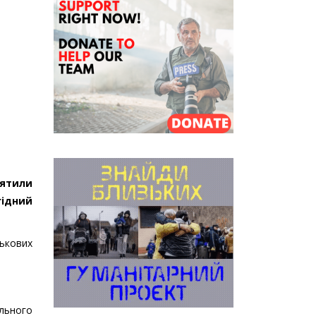
вятили
гідний
ськових
ального