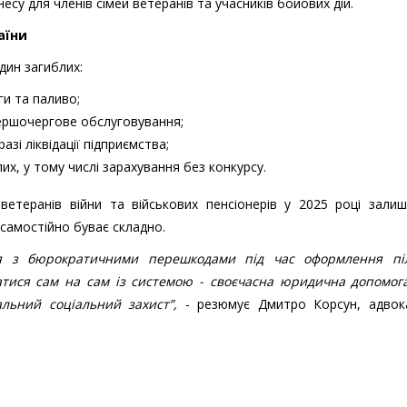
есу для членів сімей ветеранів та учасників бойових дій.
аїни
дин загиблих:
и та паливо;
ершочергове обслуговування;
зі ліквідації підприємства;
лих, у тому числі зарахування без конкурсу.
ветеранів війни та військових пенсіонерів у 2025 році зали
 самостійно буває складно.
ся з бюрократичними перешкодами під час оформлення пі
атися сам на сам із системою - своєчасна юридична допомог
льний соціальний захист”,
- резюмує Дмитро Корсун, адво