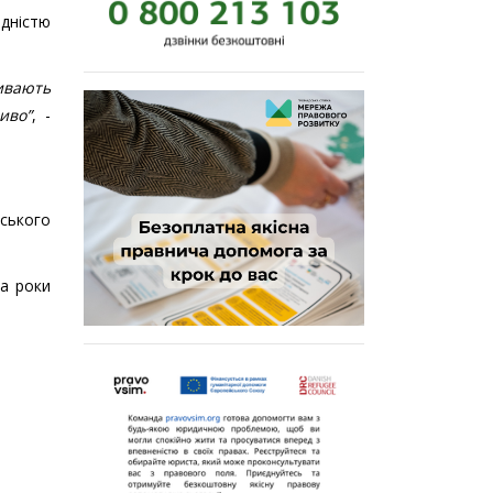
дністю
живають
иво”
, -
іського
а роки