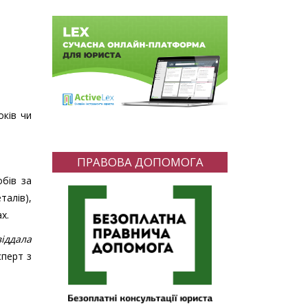
оків чи
ПРАВОВА ДОПОМОГА
обів за
талів),
х.
іддала
сперт з