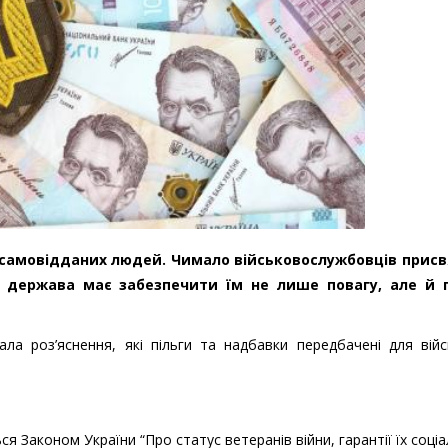
і самовідданих людей. Чимало військовослужбовців прис
у держава має забезпечити їм не лише повагу, але й 
вала роз’яснення, які пільги та надбавки передбачені для вій
ься Законом України “Про статус ветеранів війни, гарантії їх соці