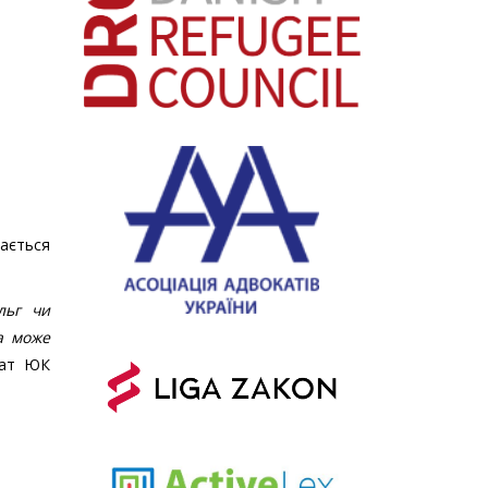
шається
льг чи
а може
кат ЮК