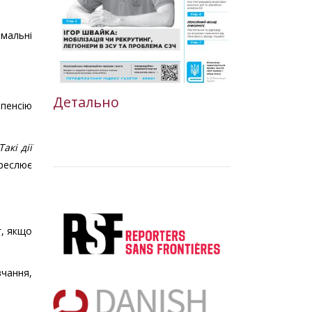
мальні
Детально
 пенсію
акі дії
креслює
г, якщо
чання,