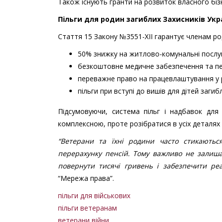
Також існують гранти на розвиток власного бізн
Пільги для родин загиблих Захисників Укр
Стаття 15 Закону №3551-XII гарантує членам ро
50% знижку на житлово-комунальні послуг
безкоштовне медичне забезпечення та п
переважне право на працевлаштування у ра
пільги при вступі до вишів для дітей загиб
Підсумовуючи, система пільг і надбавок для 
комплексною, проте розібратися в усіх деталях
“Ветерани та їхні родини часто стикають
перерахунку пенсій. Тому важливо не залиш
повернути тисячі гривень і забезпечити реа
“Мережа права”.
пільги для військових
пільги ветеранам
ветерани війни