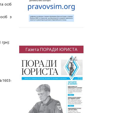
та осіб
осіб з
 грн):
Газета ПОРАДИ ЮРИСТА
 №1603-