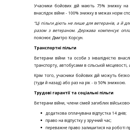
Учасники бойових дій мають 75% знижку на о
внаслідок війни - 100% знижку в межах норм сп
“Ці пільги діють не лише для ветеранів, а й д
разом з ветераном. Держава компенсує оплат
пояснює Дмитро Корсун.
Транспортні пільги
Ветерани війни та особи з інвалідністю внас
транспорту, автобусами в сільській місцевості,
Крім того, учасники бойових дій можуть без
(туди й назад) або раз на рік - із 50% знижкою.
Трудові гарантії та соціальні пільги
Ветерани війни, члени сімей загиблих військов
додаткова оплачувана відпустка 14 днів;
право на відпустку у зручний час;
переважне право залишитися на роботі п