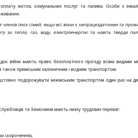
плату житла, комунальних послуг та палива. Особи з інвалі
оживання.
ля членів їхніх сімей, якщо всі вони є непрацездатними та про
у за тепло, газ, воду, електроенергію та навіть тверде пал
лідок війни мають право безоплатного проїзду всіма видами м
 а також приміським залізничним і водним транспортом.
коштовно подорожувати міжміським транспортом один раз на дв
ослужбовців та Захисників мають низку трудових переваг:
ри скороченнях;