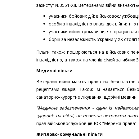
захисту” №3551-XII. Ветеранами війни визнають
учасники бойових дій: військовослужбовц
особи з інвалідністю внаслідок війни: ті, 
учасники війни: громадяни, які працювали
борці за незалежність України у ХХ столітт
Пільги також поширюються на військових пенсі
інвалідністю, а також на членів сімей загиблих З
Медичні пільги
Ветерани війни мають право на безоплатне от
рецептами лікарів. Також їм надається безко
санаторно-курортне лікування, щорічні медичні
“Медичне забезпечення - один із найважливі
здоров’я на війні, не повинна витрачати влас
прав військовослужбовців ЮК “Мережа права”.
Житлово-комунальні пільги