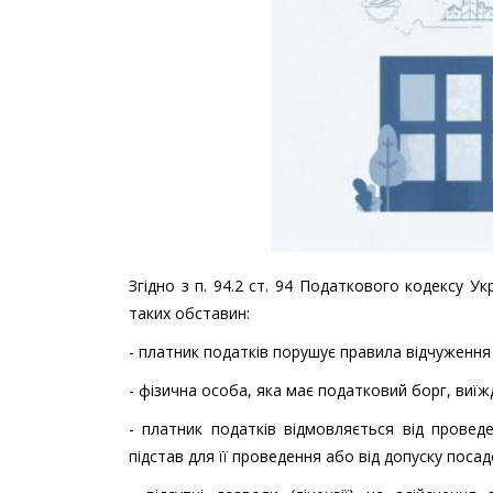
Згідно з п. 94.2 ст. 94 Податкового кодексу 
таких обставин:
- платник податків порушує правила відчуження 
- фізична особа, яка має податковий борг, виїж
- платник податків відмовляється від провед
підстав для її проведення або від допуску поса