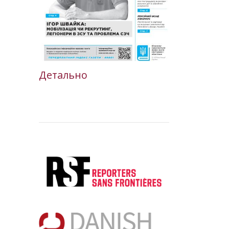
Детально