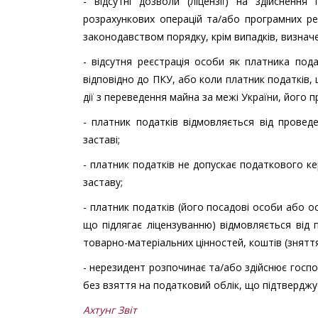
- відсутні дозволи (ліцензії) на здійснення
розрахункових операцій та/або програмних ре
законодавством порядку, крім випадків, визнач
- відсутня реєстрація особи як платника под
відповідно до ПКУ, або коли платник податків
дії з переведення майна за межі України, його 
- платник податків відмовляється від провед
заставі;
- платник податків не допускає податкового к
заставу;
- платник податків (його посадові особи або ос
що підлягає ліцензуванню) відмовляється від 
товарно-матеріальних цінностей, коштів (зняття
- нерезидент розпочинає та/або здійснює госпо
без взяття на податковий облік, що підтверджу
Ахтунг Звіт