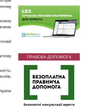
раторів
вленому
язковою
 вчиняє
атковій
даткову
ПРАВОВА ДОПОМОГА
ьність,
асобів,
України