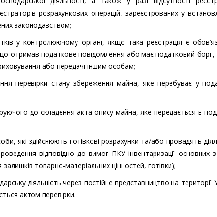
 господарської діяльності, а також у разі відсутності реєст
єстраторів розрахункових операцій, зареєстрованих у встано
ених законодавством;
атків у контролюючому органі, якщо така реєстрація є обов’
, що отримав податкове повідомлення або має податковий борг,
приховування або передачі іншим особам;
ення перевірки стану збереження майна, яке перебуває у под
еруючого до складення акта опису майна, яке передається в по
оби, які здійснюють готівкові розрахунки та/або провадять діял
проведення відповідно до вимог ПКУ інвентаризації основних з
 залишків товарно-матеріальних цінностей, готівки);
дарську діяльність через постійне представництво на території 
ється актом перевірки.