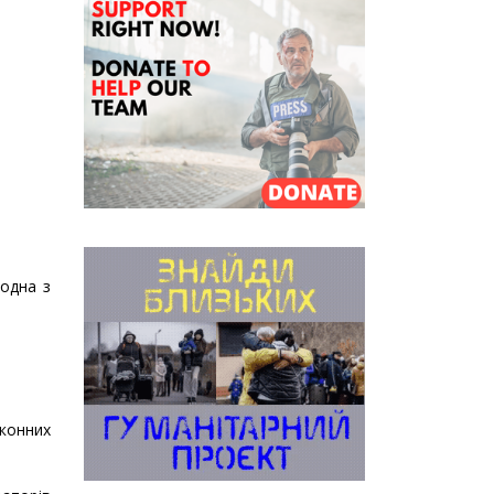
 одна з
аконних