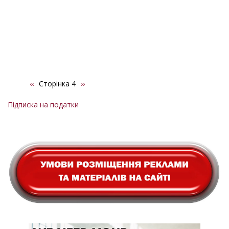
Попередня
‹‹
Сторінка 4
Наступна
››
Розбивка
сторінка
сторінка
на
Підписка на податки
сторінки