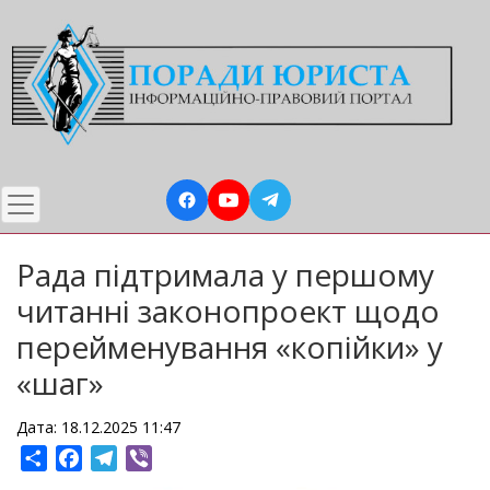
Перейти
до
основного
вмісту
Рада підтримала у першому
читанні законопроект щодо
перейменування «копійки» у
«шаг»
Дата: 18.12.2025 11:47
Share
Facebook
Telegram
Viber