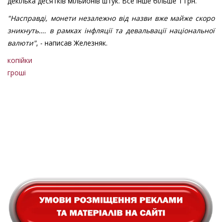
декілька десятків мільйонів штук. Все інше більше 1 грн.
"Насправді, монети незалежно від назви вже майже скоро
зникнуть…. в рамках інфляції та девальвації національної
валюти"
, - написав Железняк.
копійки
гроші