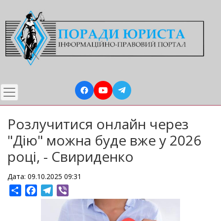
Перейти
до
основного
вмісту
Розлучитися онлайн через
"Дію" можна буде вже у 2026
році, - Свириденко
Дата: 09.10.2025 09:31
Share
Facebook
Telegram
Viber