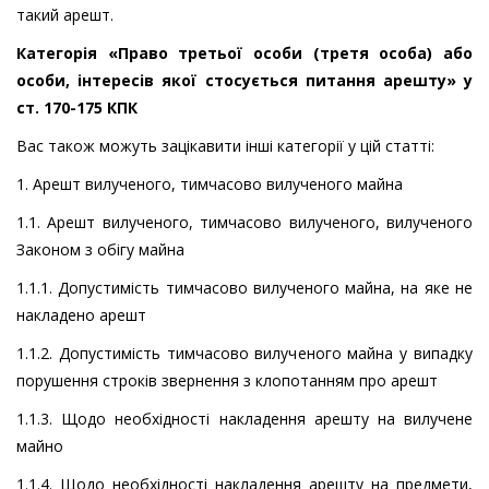
такий арешт.
Категорія «Право третьої особи (третя особа) або
особи, інтересів якої стосується питання арешту» у
ст. 170-175 КПК
Вас також можуть зацікавити інші категорії у цій статті:
1. Арешт вилученого, тимчасово вилученого майна
1.1. Арешт вилученого, тимчасово вилученого, вилученого
Законом з обігу майна
1.1.1. Допустимість тимчасово вилученого майна, на яке не
накладено арешт
1.1.2. Допустимість тимчасово вилученого майна у випадку
порушення строків звернення з клопотанням про арешт
1.1.3. Щодо необхідності накладення арешту на вилучене
майно
1.1.4. Щодо необхідності накладення арешту на предмети,