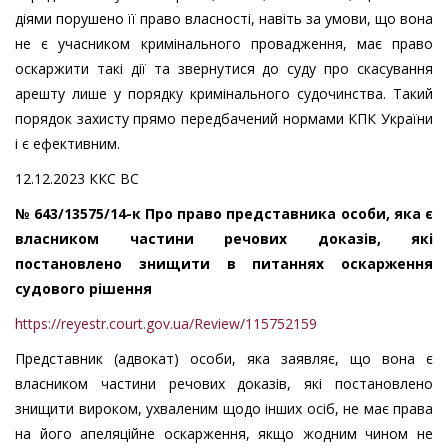
діями порушено її право власності, навіть за умови, що вона
не є учасником кримінального провадження, має право
оскаржити такі дії та звернутися до суду про скасування
арешту лише у порядку кримінального судочинства. Такий
порядок захисту прямо передбачений нормами КПК України
і є ефективним.
12.12.2023 ККС ВС
№ 643/13575/14-к Про право представника особи, яка є
власником частини речових доказів, які
постановлено знищити в питаннях оскарження
судового рішення
https://reyestr.court.gov.ua/Review/115752159
Представник (адвокат) особи, яка заявляє, що вона є
власником частини речових доказів, які постановлено
знищити вироком, ухваленим щодо інших осіб, не має права
на його апеляційне оскарження, якщо жодним чином не