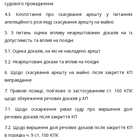
судового провадження
4.3. Клопотання про скасування арешту у питаннях
апеляційного розгляду скасування арешту на майно
5. З питань оцінки впливу неарештованих доказів на їх
допустимість та вплив на похідні
5.1. Оцінка доказів, на які не накладено арешт
5.2. Неарештовані докази та вплив на похідні
6. Щодо скасування арешту на майно після закриття КП
виправдання
7. Правові позиції, пов'язані із застосуванням ст. 100 КПК
щодо збереження речових доказів у КП
7.1. Щодо оскарження ухвал суду про вирішення долі
речових доказів після закриття КП
7.2. Щодо вирішення долі речових доказів після закриття КП
в порядку ч. 9 ст. 100 КПК