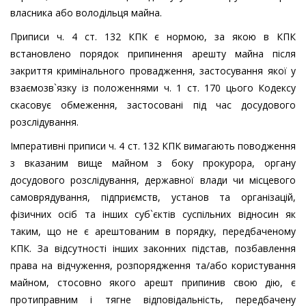
власника або володільця майна.
Приписи ч. 4 ст. 132 КПК є нормою, за якою в КПК
встановлено порядок припинення арешту майна після
закриття кримінального провадження, застосування якої у
взаємозв`язку із положеннями ч. 1 ст. 170 цього Кодексу
скасовує обмеження, застосовані під час досудового
розслідування.
Імперативні приписи ч. 4 ст. 132 КПК вимагають поводження
з вказаним вище майном з боку прокурора, органу
досудового розслідування, державної влади чи місцевого
самоврядування, підприємств, установ та організацій,
фізичних осіб та інших суб`єктів суспільних відносин як
таким, що не є арештованим в порядку, передбаченому
КПК. За відсутності інших законних підстав, позбавлення
права на відчуження, розпорядження та/або користування
майном, стосовно якого арешт припинив свою дію, є
протиправним і тягне відповідальність, передбачену