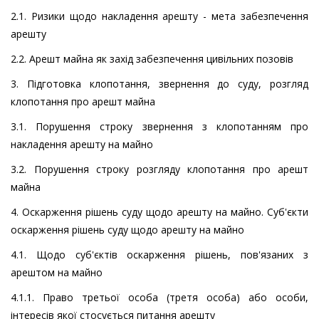
2.1. Ризики щодо накладення арешту - мета забезпечення
арешту
2.2. Арешт майна як захід забезпечення цивільних позовів
3. Підготовка клопотання, звернення до суду, розгляд
клопотання про арешт майна
3.1. Порушення строку звернення з клопотанням про
накладення арешту на майно
3.2. Порушення строку розгляду клопотання про арешт
майна
4. Оскарження рішень суду щодо арешту на майно. Суб'єкти
оскарження рішень суду щодо арешту на майно
4.1. Щодо суб'єктів оскарження рішень, пов'язаних з
арештом на майно
4.1.1. Право третьої особа (третя особа) або особи,
інтересів якої стосується питання арешту