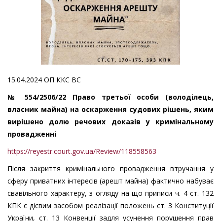
15.04.2024 ОП ККС ВС
№ 554/2506/22 Право третьої особи (володілець,
власник майна) на оскарження судових рішень, яким
вирішено долю речових доказів у кримінальному
провадженні
https://reyestr.court.gov.ua/Review/118558563
Після закриття кримінального провадження втручання у
сферу приватних інтересів (арешт майна) фактично набуває
свавільного характеру, з огляду на що приписи ч. 4 ст. 132
КПК є дієвим засобом реалізації положень ст. 3 Конституції
України, ст. 13 Конвенції задля усунення порушення прав