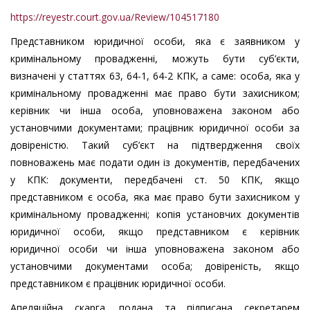
https://reyestr.court.gov.ua/Review/104517180
Представником юридичної особи, яка є заявником у
кримінальному провадженні, можуть бути суб’єкти,
визначені у статтях 63, 64-1, 64-2 КПК, а саме: особа, яка у
кримінальному провадженні має право бути захисником;
керівник чи інша особа, уповноважена законом або
установчими документами; працівник юридичної особи за
довіреністю. Такий суб’єкт на підтвердження своїх
повноважень має подати один із документів, передбачених
у КПК: документи, передбачені ст. 50 КПК, якщо
представником є особа, яка має право бути захисником у
кримінальному провадженні; копія установчих документів
юридичної особи, якщо представником є керівник
юридичної особи чи інша уповноважена законом або
установчими документами особа; довіреність, якщо
представником є працівник юридичної особи.
Апеляційна скарга, подана та підписана секретарем