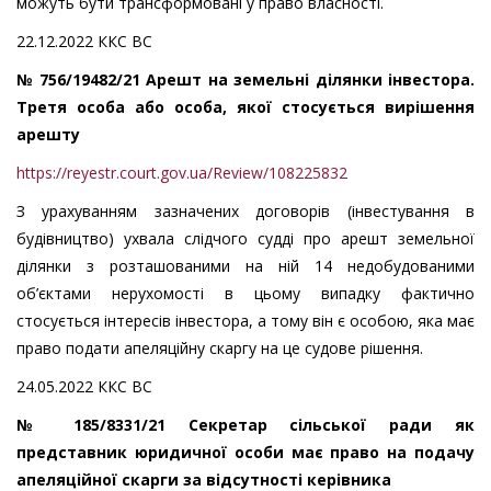
можуть бути трансформовані у право власності.
22.12.2022 ККС ВС
№ 756/19482/21 Арешт на земельні ділянки інвестора.
Третя особа або особа, якої стосується вирішення
арешту
https://reyestr.court.gov.ua/Review/108225832
З урахуванням зазначених договорів (інвестування в
будівництво) ухвала слідчого судді про арешт земельної
ділянки з розташованими на ній 14 недобудованими
об’єктами нерухомості в цьому випадку фактично
стосується інтересів інвестора, а тому він є особою, яка має
право подати апеляційну скаргу на це судове рішення.
24.05.2022 ККС ВС
№ 185/8331/21 Секретар сільської ради як
представник юридичної особи має право на подачу
апеляційної скарги за відсутності керівника