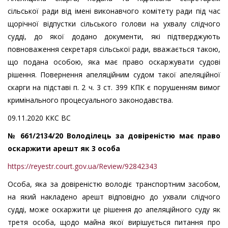
сільської ради від імені виконавчого комітету ради під час
щорічної відпустки сільського голови на ухвалу слідчого
судді, до якої додано документи, які підтверджують
повноваження секретаря сільської ради, вважається такою,
що подана особою, яка має право оскаржувати судові
рішення. Повернення апеляційним судом такої апеляційної
скарги на підставі п. 2 ч. 3 ст. 399 КПК є порушенням вимог
кримінального процесуального законодавства.
09.11.2020 ККС ВС
№ 661/2134/20 Володілець за довіреністю має право
оскаржити арешт як 3 особа
https://reyestr.court.gov.ua/Review/92842343
Особа, яка за довіреністю володіє транспортним засобом,
на який накладено арешт відповідно до ухвали слідчого
судді, може оскаржити це рішення до апеляційного суду як
третя особа, щодо майна якої вирішується питання про