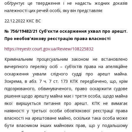
обґрунтує це твердження і не надасть жодних доказів
належності цих речей особі, яку він представляє
22.12.2022 ККС ВС
№ 756/19482/21 Суб'єкти оскарження ухвал про арешт.
Про необов'язкову реєстрацію права власності
https://reyestr.court.gov.ua/Review/108225832
Кримінальним процесуальним законом не встановлено
вичерпного переліку осіб – суб’єктів права на апеляційне
оскарження ухвали слідчого судді про арешт майна.
Зокрема, в абз. 7 ч. 7 ст. 173 КПК передбачено, що, крім
підозрюваного, обвинуваченого, право оскаржити судове
рішення щодо арешту майна має і третя особа, щодо майна
якої вирішується питання про арешт. КПК не вимагає
наявності у третьої особи обов’язкової реєстрації права
власності на арештоване майно, оскільки така особа може
бути власником інших майнових прав, що у подальшому