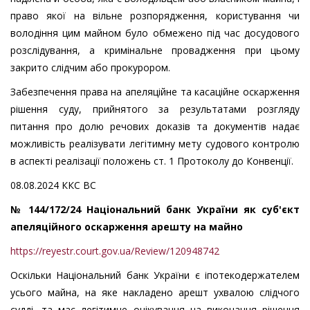
право якої на вільне розпорядження, користування чи
володіння цим майном було обмежено під час досудового
розслідування, а кримінальне провадження при цьому
закрито слідчим або прокурором.
Забезпечення права на апеляційне та касаційне оскарження
рішення суду, прийнятого за результатами розгляду
питання про долю речових доказів та документів надає
можливість реалізувати легітимну мету судового контролю
в аспекті реалізації положень ст. 1 Протоколу до Конвенції.
08.08.2024 ККС ВС
№ 144/172/24 Національний банк України як суб'єкт
апеляційного оскарження арешту на майно
https://reyestr.court.gov.ua/Review/120948742
Оскільки Національний банк України є іпотекодержателем
усього майна, на яке накладено арешт ухвалою слідчого
судді, та має легітимне очікування на виконання рішення