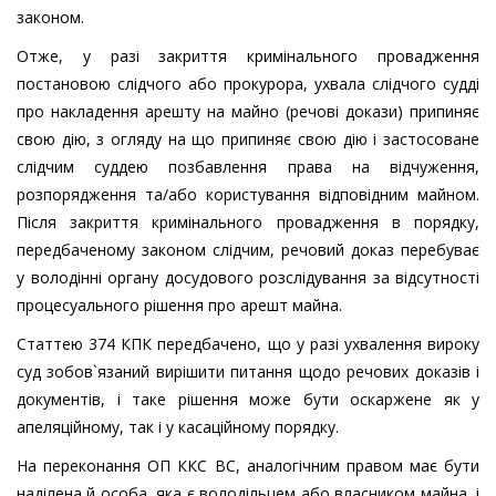
законом.
Отже, у разі закриття кримінального провадження
постановою слідчого або прокурора, ухвала слідчого судді
про накладення арешту на майно (речові докази) припиняє
свою дію, з огляду на що припиняє свою дію і застосоване
слідчим суддею позбавлення права на відчуження,
розпорядження та/або користування відповідним майном.
Після закриття кримінального провадження в порядку,
передбаченому законом слідчим, речовий доказ перебуває
у володінні органу досудового розслідування за відсутності
процесуального рішення про арешт майна.
Статтею 374 КПК передбачено, що у разі ухвалення вироку
суд зобов`язаний вирішити питання щодо речових доказів і
документів, і таке рішення може бути оскаржене як у
апеляційному, так і у касаційному порядку.
На переконання ОП ККС ВС, аналогічним правом має бути
наділена й особа, яка є володільцем або власником майна, і