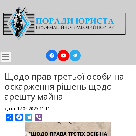
Перейти
до
основного
вмісту
Щодо прав третьої особи на
оскарження рішень щодо
арешту майна
Дата: 17.06.2025 11:11
Share
Facebook
Telegram
Viber