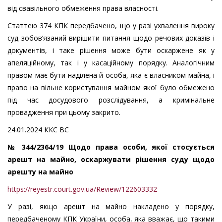
від свавільного обмеження права власності.
Статтею 374 КПК передбачено, що у разі ухвалення вироку
суд зобов’язаний вирішити питання щодо речових доказів і
документів, і таке рішення може бути оскаржене як у
апеляційному, так і у касаційному порядку. Аналогічним
правом має бути наділена й особа, яка є власником майна, і
право на вільне користування майном якої було обмежено
під час досудового розслідування, а кримінальне
провадження при цьому закрито.
24.01.2024 ККС ВС
№ 344/2364/19 Щодо права особи, якої стосується
арешт на майно, оскаржувати рішення суду щодо
арешту на майно
https://reyestr.court.gov.ua/Review/122603332
У разі, якщо арешт на майно накладено у порядку,
передбаченому КПК України, особа, яка вважає, що такими