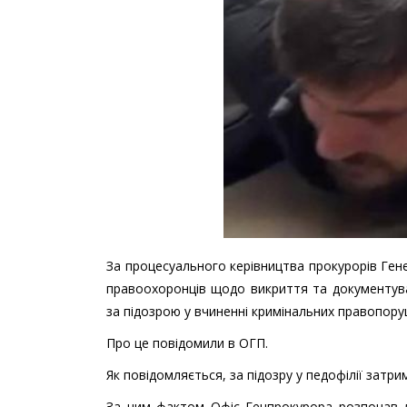
За процесуального керівництва прокурорів Ген
правоохоронців щодо викриття та документуван
за підозрою у вчиненні кримінальних правопорушен
Про це повідомили в ОГП.
Як повідомляється, за підозру у педофілії затр
За цим фактом Офіс Генпрокурора розпочав д