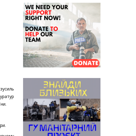
 зусиль
куратур
їни.
ри.
овному