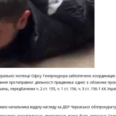
еральної інспекції Офісу Генпрокурора забезпечено координацію
ня протиправної діяльності працівника однієї з обласних про
ь, передбачених ч. 2 ст. 155, ч. 1 ст. 156, ч. 3 ст. 156-1 КК Укра
имано начальника відділу нагляду за ДБР Черкаської облпрокурату
осудове розслідування, проведення якого було доручено Гол