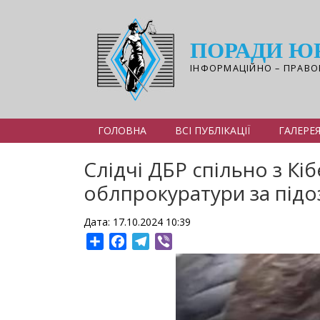
Перейти
до
основного
ПОРАДИ Ю
вмісту
ІНФОРМАЦІЙНО – ПРАВО
ГОЛОВНА
ВСІ ПУБЛІКАЦІЇ
ГАЛЕРЕ
Слідчі ДБР спільно з Кі
облпрокуратури за підо
Дата: 17.10.2024 10:39
Share
Facebook
Telegram
Viber