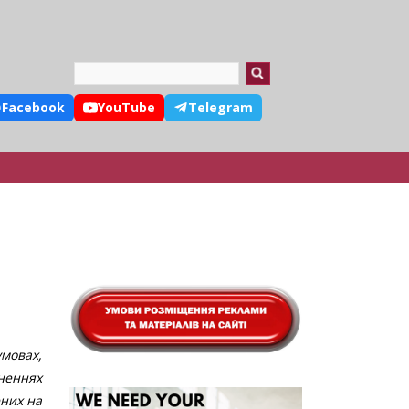
Search
Facebook
YouTube
Telegram
умовах,
вненнях
ених на