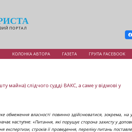
РИСТА
ВИЙ ПОРТАЛ
Я
КОЛОНКА АВТОРА
ГАЗЕТА
ГРУПА FACEBOOK
ту майна) слідчого судді ВАКС, а саме у відмові у
яке обмеження власності повинно здійснюватися, зокрема, на 
значає наступне: «
Питання, які порушує сторона захисту у допо
ня експертизи,
строків її проведення, переліку питань поставл