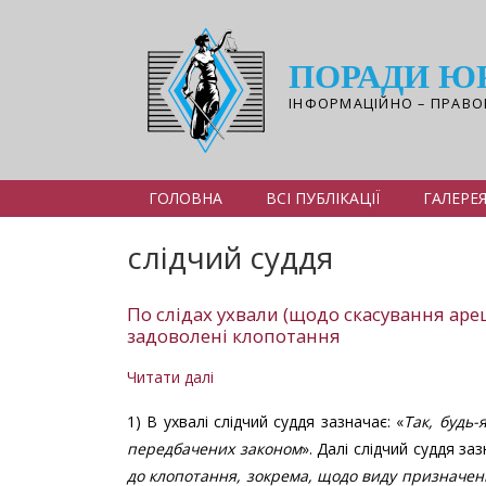
Перейти
до
основного
ПОРАДИ Ю
вмісту
ІНФОРМАЦІЙНО – ПРАВО
ГОЛОВНА
ВСІ ПУБЛІКАЦІЇ
ГАЛЕРЕ
слідчий суддя
По слідах ухвали (щодо скасування ареш
задоволені клопотання
Читати далі
про
По
1) В ухвалі слідчий суддя зазначає: «
Так, будь-
слідах
передбачених законом
». Далі слідчий суддя за
ухвали
до клопотання, зокрема,
щодо виду призначен
(щодо