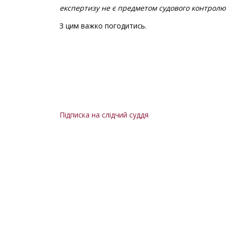
експертизу не є предметом судового контролю 
скасування
арешту
З цим важко погодитись.
майна)
слідчого
судді
ВАКС,
а
саме
у
Підписка на слідчий суддя
відмові
у
задоволені
клопотання