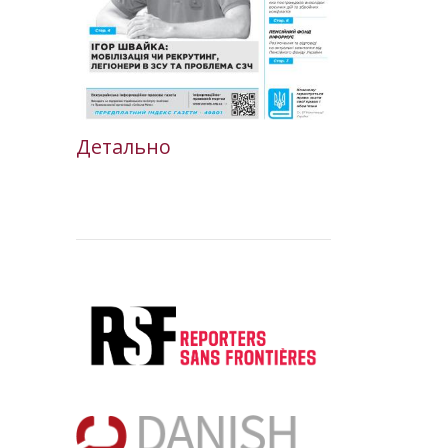
Детально