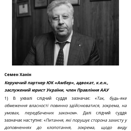
Семен Ханін
Керуючий партнер ЮК «Амбер», адвокат, к.е.н.,
заслужений юрист України, член Правління ААУ
1) В ухвалі слідчий суддя зазначає: «
Так, будь-яке
обмеження власності повинно здійснюватися, зокрема, на
умовах,
передбачених законом
». Далі слідчий суддя
зазначає наступне: «
Питання, які порушує сторона захисту у
доповненнях до клопотання, зокрема,
щодо виду