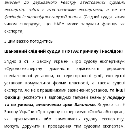
внесені до державного Реєстру атестованих судових
експертів, тобто є атестованими експертами, а не на
фахівців із відповідних галузей знань
». (Слідчий суддя таким
чином стверджує, що НАБУ може залучати фахівця як
експерта).
З цим важко погодитись.
Шановний слідчий суддя ПЛУТАЄ причину і наслідок
!
Згідно з ст. 7 Закону України «Про судову експертизу»:
«Судово-експертну діяльність здійснюють державні
спеціалізовані установи, їх територіальні філії, експертні
установи комунальної форми власності, а також судові
експерти, які не є працівниками зазначених установ,
та інші
фахівці
(експерти) з відповідних галузей знань
у порядку
та на умовах, визначених цим Законом
». Згідно з ст. 9
Закону України «Про судову експертизу»: «Особа або орган,
які призначають або замовляють судову експертизу,
можуть доручити її проведення тим судовим експертам,