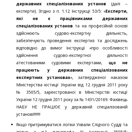
державних спеціалізованих установ
(далі –
експерти). Згідно з п. 1.12 Інструкції 53/5: «
Експерти,
які не є працівниками державних
спеціалізованих установ
та на професійній основі
здійснюють судово-експертну діяльність,
забезпечують проведення експертиз та досліджень
відповідно до вимог Інструкції «про особливості
здійснення судово-експертної діяльності
атестованими судовими експертами,
що не
працюють у державних спеціалізованих
експертних установах
», затвердженої наказом
Міністерства юстиції України від 12 грудня 2011 року
№ 3505/5, зареєстрованої в Міністерстві юстиції
України 12 грудня 2011 року за № 1431/20169. Фахівець
НАБУ НЕ ПРАЦЮЄ у державній спеціалізованій
установі!!!!!!!!
Якщо притримуватися логіки Ухвали Слідчого Судді та
згідно з п.1 параграфа III Інструкції 3505/5: