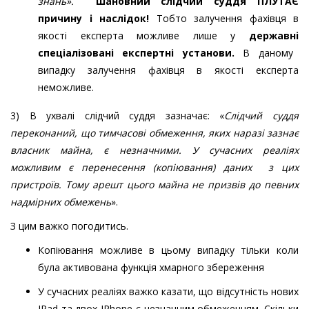
знань».
Шановний слідчий суддя ПЛУТАЄ
причину і наслідок!
Тобто залучення фахівця в
якості експерта можливе лише у
державн
і
спеціалізован
і
експертн
і
установ
и.
В даному
випадку залучення фахівця в якості експерта
неможливе.
3) В ухвалі слідчий суддя зазначає: «
Слідчий суддя
переконаний, що тимчасові обмеження, яких наразі зазнає
власник майна, є незначними. У сучасних реаліях
можливим є перенесення (копіювання) даних з цих
пристроїв. Тому арешт цього майна
не призвів до певних
надмірних обмежень
».
З цим важко погодитись.
Копіювання можливе в цьому випадку тільки коли
була активована функція хмарного збереження
У сучасних реаліях важко казати, що відсутність нових
IPad та двох IPhone є незначним обмеженням. Скільки