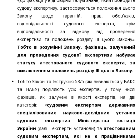
«До фахівця у відповідній галузі знань, який проводить
судову експертизу, застосовуються положення цього
Закону щодо гарантій, прав, обов’язків,
відповідальності судового експерта, крім
відповідальності за відмову від проведення
експертизи та положень розділу III цього Закону».
Тобто в розумінні Закону, фахівець, залучений
для проведення судової експертизи
набуває
статусу атестованого судового експерта, за
виключенням
положень
розділу III
цього Закону
.
Тобто Закон та Інструкція 53/5 (які визнаються у ВАКС
та НАБУ) поділяють усіх експертів, у тому числі
фахівців, які залучені в якості експертів, на дві
категорії: «
судовим експертам державних
спеціалізованих науково-дослідних установ
судових експертиз Міністерства юстиції
України
(далі - експертні установи) та
атестованим
судовим експертам, які не є працівниками