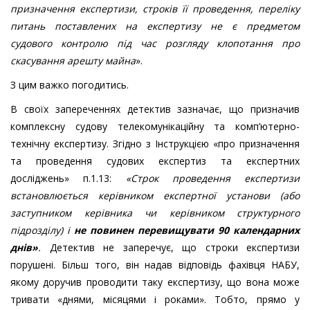
призначення експертизи,
строків її проведення, переліку
питань поставлених на експертизу не є предметом
судового контролю під час розгляду клопотання про
скасування арешту майна
».
З цим важко погодитись.
В своїх запереченнях детектив зазначає, що призначив
комплексну судову телекомунікаційну та комп’ютерно-
технічну експертизу. Згідно з Інструкцією «про призначення
та проведення судових експертиз та експертних
досліджень» п.1.13:
«
Строк проведення експертизи
встановлюється керівником експертної установи (або
заступником керівника чи керівником структурного
підрозділу) і
не повинен перевищувати 90 календарних
днів
»
.
Детектив не заперечує, що строки експертизи
порушені. Більш того, він надав відповідь фахівця НАБУ,
якому доручив проводити таку експертизу, що вона може
тривати «днями, місяцями і роками». Тобто, прямо у