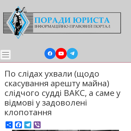
Перейти
до
основного
вмісту
По слідах ухвали (щодо
скасування арешту майна)
слідчого судді ВАКС, а саме у
відмові у задоволені
клопотання
Share
Facebook
Telegram
Viber