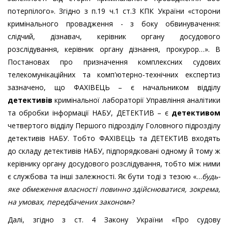
потерпілого». Згідно з п.19 ч.1 ст.3 КПК України «сторони
кримінального провадження - з боку обвинувачення:
слідчий, дізнавач, керівник органу досудового
розслідування, керівник органу дізнання, прокурор…». В
Постановах про призначення комплексних судових
телекомунікаційних та комп'ютерно-технічних експертиз
зазначено, що ФАХІВЕЦЬ – є начальником відділу
детективів
кримінальної лабораторії Управління аналітики
та обробки інформації НАБУ, ДЕТЕКТИВ – є
детективом
четвертого відділу Першого підрозділу Головного підрозділу
детективів НАБУ. Тобто ФАХІВЕЦЬ та ДЕТЕКТИВ входять
до складу детективів НАБУ, підпорядковані одному й тому ж
керівнику органу досудового розслідування, тобто між ними
є службова та інші залежності. Як бути тоді з тезою «…
будь-
яке обмеження власності повинно здійснюватися, зокрема,
на умовах, передбачених законом
»?
Далі, згідно з ст. 4 Закону України «Про судову