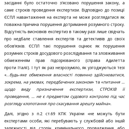
засіданні було остаточно з’ясовано порушення закону, а
саме строків проведення експертизи. Відповідно до позиції
ЄСПЛ навантаження на експерта не може розглядатися як
поважна причина порушення дотримання розумного строку.
Відсутність висновків експертиз в такому разі лише свідчать
про недбале ставлення експертів та детективів до своїх
обов’язків. ЄСПЛ такі порушення оцінює як порушення
розумних строків досудового розслідування та зловживання
обмеженням прав підозрюваного (справа Адилетта
проти Італії). І тут як раз незрозуміло, як узгоджуються тезі
«…
будь-яке обмеження власності повинно здійснюватися,
зокрема, на умовах, передбачених законом
» та «
питання …
щодо виду призначення експертизи, СТРОКІВ її
проведення, … не є предметом судового контролю під час
розгляду клопотання про скасування арешту майна».
Далі, згідно з п.2 ст.69 КПК України «не можуть бути
експертами особи, які перебувають у службовій або іншій
залежності від сторін кримінального провадження або