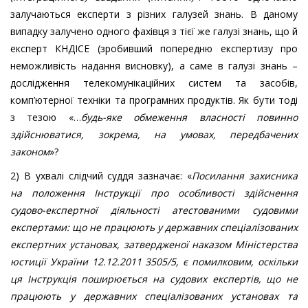
залучаються експерти з різних галузей знань. В даному
випадку залучено одного фахівця з тієї же галузі знань, що й
експерт КНДІСЕ (зробивший попередню експертизу про
неможливість надання висновку), а саме в галузі знань –
дослідження телекомунікаційних систем та засобів,
комп’ютерної техніки та програмних продуктів. Як бути тоді
з тезою «…
будь-яке обмеження власності повинно
здійснюватися, зокрема, на умовах, передбачених
законом
»?
2) В ухвалі слідчий суддя зазначає: «
Посилання захисника
на положення Інструкції про особливості здійснення
судово-експертної діяльності атестованими судовими
експертами: що не працюють у державних спеціалізованих
експертних установах
,
затвердженої наказом Міністерства
юстиції України 12.12.2011 3505/5, є помилковим, оскільки
ця Інструкція поширюється на судових експертів, що не
працюють у державних спеціалізованих установах та