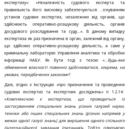
експертизу»: «Незалежність судового експерта та
правильність його висновку забезпечуються: …існуванням
установ судових експертиз, незалежних від органів, що
здійснюють оперативно-розшукову діяльність, органів
досудового розслідування та суду…». В даному випадку
експертиза як раз призначена в орган, залежний від органу,
що здійснює оперативно-розшукову діяльність, а саме у
кримінальну лабораторію Управління аналітики та обробки
інформації НАБУ. Як бути тоді з тезою «…
будь-яке
обмеження власності повинно здійснюватися, зокрема, на
умовах, передбачених законом
»?
Далі, згідно з Інструкцію «про призначення та проведення
судових експертиз та експертних досліджень» п 1.2.14:
«
Комплексною є експертиза, що проводиться із
застосуванням спеціальних знань різних галузей науки,
техніки або інших спеціальних знань (різних напрямів у
межах однієї галузі знань) для вирішення одного спільного
(інтеграційного) завдання
(питання)»
. Тобто одночасно