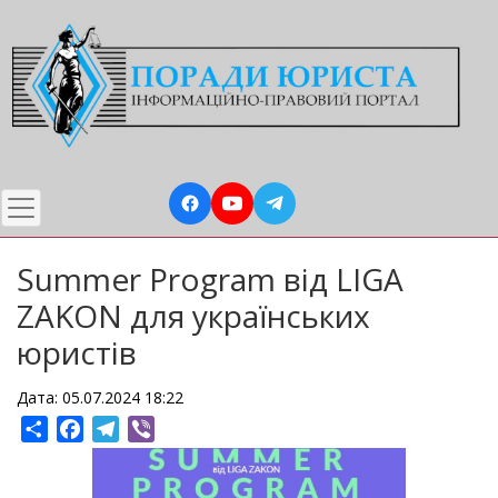
Перейти
до
основного
вмісту
Summer Program від LIGA
ZAKON для українських
юристів
Дата: 05.07.2024 18:22
Share
Facebook
Telegram
Viber