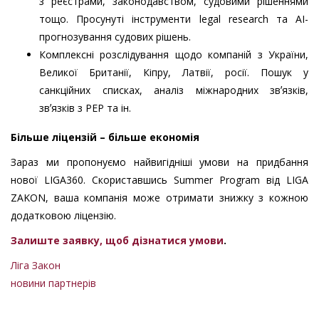
з реєстрами, законодавством, судовими рішеннями
тощо. Просунуті інструменти legal research та АІ-
прогнозування судових рішень.
Комплексні розслідування щодо компаній з України,
Великої Британії, Кіпру, Латвії, росії. Пошук у
санкційних списках, аналіз міжнародних звʼязків,
звʼязків з PEP та ін.
Більше ліцензій – більше економія
Зараз ми пропонуємо найвигідніші умови на придбання
нової LIGA360. Скориставшись Summer Program від LIGA
ZAKON, ваша компанія може отримати знижку з кожною
додатковою ліцензію.
Залиште заявку, щоб дізнатися умови
.
Ліга Закон
новини партнерів