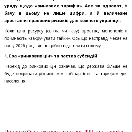
уряду щодо «ринкових тарифів». Але як адвокат, я
бачу в цьому не лише цифри, а й величезне
зростання правових ризиків для кожного українця.
Коли ціна ресурсу (світла чи газу) зростає, монополісти
починають «закручувати гайки». Ось що насправді чекає на
нас у 2026 році і де потрібно підстелити солому:
1. Ера «ринкових цін» та пастка субсидій
Перехід до ринкових цін означає, що держава більше не
буде покривати різницю між собівартістю та тарифом для
населення.
Попенко Олег, експерт з питань ЖКГ про тарифи,