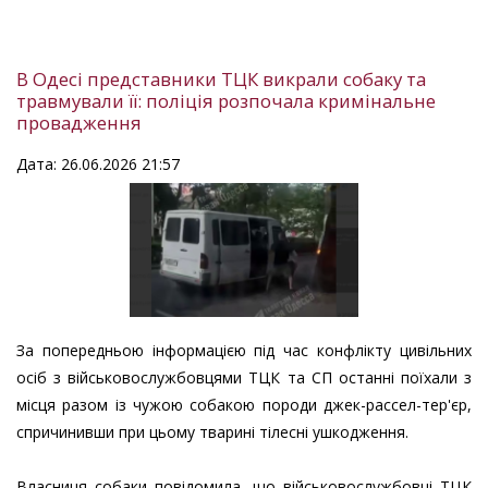
В Одесі представники ТЦК викрали собаку та
травмували її: поліція розпочала кримінальне
провадження
Дата: 26.06.2026 21:57
За попередньою інформацією під час конфлікту цивільних
осіб з військовослужбовцями ТЦК та СП останні поїхали з
місця разом із чужою собакою породи джек-рассел-тер'єр,
спричинивши при цьому тварині тілесні ушкодження.
Власниця собаки повідомила, що військовослужбовці ТЦК