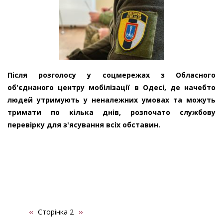
Після розголосу у соцмережах з Обласного
об'єднаного центру мобілізації в Одесі, де начебто
людей утримують у неналежних умовах та можуть
тримати по кілька днів, розпочато службову
перевірку для з'ясування всіх обставин.
Попередня
‹‹
Сторінка 2
Наступна
››
Розбивка