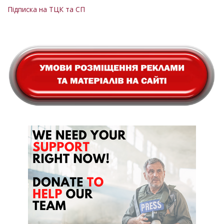
сторінка
сторінка
на
Підписка на ТЦК та СП
сторінки