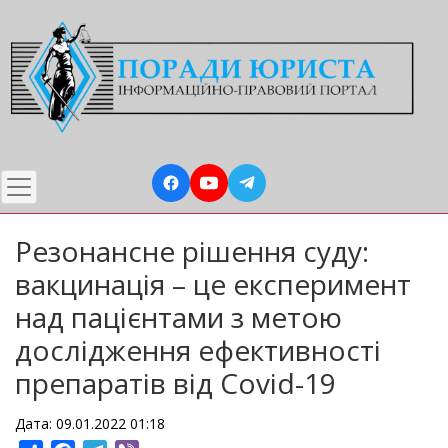
Перейти
до
основного
вмісту
Резонансне рішення суду:
вакцинація – це експеримент
над пацієнтами з метою
дослідження ефективності
препаратів від Covid-19
Дата: 09.01.2022 01:18