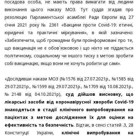
посадова особа, не мають права вимагати від людини
виконання цього наказу МОЗ. Тут суддя згадав про
резолюцію Парламентської асамблеї Ради Європи від 27
січня 2021 року № 2361 «Вакцини проти Covid-19: етичні,
юридичні та практичні міркування», в якій зазначено:
«Забезпечити, щоб громадяни були проінформовані про те,
що вакцинація не є обов`язковою і що ніхто не піддається
політичному, соціальному чи іншого тиску з метою зробити
собі вакцинацію, якщо вони не хочуть робити це самі».
«Дослідивши накази МОЗ (№1576 від 27.07.2021р., №1585 від
29.07.2021р., №1599 від 29.07.2021р., №1709 від 10.08.2021р.,
№2148 від 04.10.2021р),
суд дійшов висновку, що
лікарські засоби від коронавірусної хвороби Covid-19
знаходяться в стадії клінічного випробовування на
пацієнтах з метою дослідження їх для оцінки на
ефективність та безпечність
. Відтак, в сенсі статей .3, 28
Конституції України,
клінічні випробування на