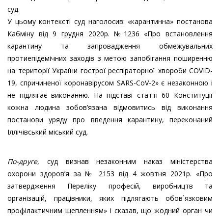
суд.
У цьому контексті суд наголосив: «карантинна» постанова
Кабміну від 9 грудня 2020р. №1236 «Про встановлення
карантину та запровадження обмежувальних
протиепідемічних заходів з метою запобігання поширенню
на території України гострої респіраторної хвороби COVID-
19, спричиненої коронавірусом SARS-CoV-2» є незаконною і
не підлягає виконанню. На підставі статті 60 Конституції
кожна людина зобов’язана відмовитись від виконання
постанови уряду про введення карантину, переконаний
Іллічівський міський суд.
По-друге
, суд визнав незаконним наказ міністерства
охорони здоров’я за № 2153 від 4 жовтня 2021р. «Про
затвердження Переліку професій, виробництв та
організацій, працівники, яких підлягають обов`язковим
профілактичним щепленням» і сказав, що жодний орган чи