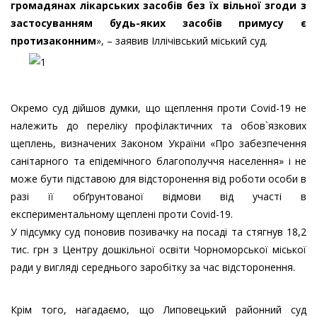
громадянах лікарських засобів без їх вільної згоди з
застосуванням будь-яких засобів примусу є
протизаконним
», – заявив Іллічівський міський суд.
Окремо суд дійшов думки, що щеплення проти Covid-19 не
належить до переліку профілактичних та обов`язкових
щеплень, визначених Законом України «Про забезпечення
санітарного та епідемічного благополуччя населення» і не
може бути підставою для відсторонення від роботи особи в
разі її обґрунтованої відмови від участі в
експериментальному щеплені проти Covid-19.
У підсумку суд поновив позивачку на посаді та стягнув 18,2
тис. грн з Центру дошкільної освіти Чорноморської міської
ради у вигляді середнього заробітку за час відсторонення.
Крім того, нагадаємо, що Липовецький районний суд