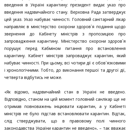
введення в Україні карантину: президент видає указ про
введення надзвичайного стану. Верховна Рада затверджує
цей указ. Указ набуває чинності. Головний санітарний лікар
направляє в міністерство охорони здоров`я подання щодо
звернення до Кабінету міністрів з пропозицією про
запровадження карантину. Міністерство охорони здоров`я
порушує перед Кабміном питання про встановлення
карантину. Кабінет міністрів запроваджує карантин, який
набуває чинності. При цьому, всі чотири дії є обов`язковими
і хронологічними. Тобто, до виконання першої та другої дії,
четверта відбутись не може.
«Як відомо, надзвичайний стан в Україні не введено.
Відповідно, станом на цей момент головний санлікар ще не
отримав повноважень ініціювати карантин, а у Кабінеті
міністрів не було підстав встановлювати карантин. Відтак,
слід стверджувати, що в правовому полі чинного
законодавства України карантин не введено», – так вважає