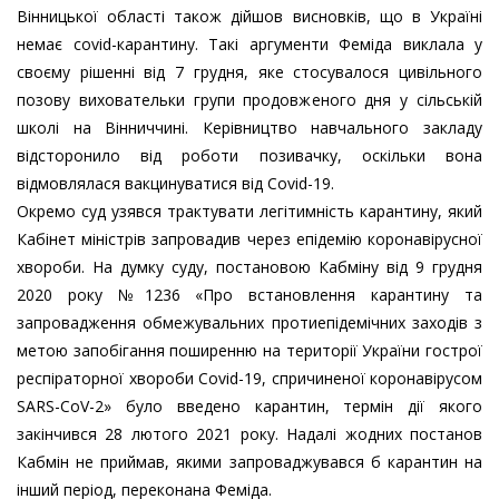
Вінницької області також дійшов висновків, що в Україні
немає covid-карантину. Такі аргументи Феміда виклала у
своєму рішенні від 7 грудня, яке стосувалося цивільного
позову виховательки групи продовженого дня у сільській
школі на Вінниччині. Керівництво навчального закладу
відсторонило від роботи позивачку, оскільки вона
відмовлялася вакцинуватися від Covid-19.
Окремо суд узявся трактувати легітимність карантину, який
Кабінет міністрів запровадив через епідемію коронавірусної
хвороби. На думку суду, постановою Кабміну від 9 грудня
2020 року №1236 «Про встановлення карантину та
запровадження обмежувальних протиепідемічних заходів з
метою запобігання поширенню на території України гострої
респіраторної хвороби Covid-19, спричиненої коронавірусом
SARS-CoV-2» було введено карантин, термін дії якого
закінчився 28 лютого 2021 року. Надалі жодних постанов
Кабмін не приймав, якими запроваджувався б карантин на
інший період, переконана Феміда.