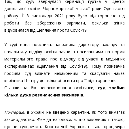
Так, до суду звернулася керівниця гуртка у Центрі
дошкільної освіти Чорноморської міської ради Одеського
району. Її 8 листопада 2021 року було відсторонено від
роботи без збереження зарплати, оскільки жінка
відмовилася від щеплення проти Covid-19.
У суді вона пояснила: направила директору закладу та
начальнику відділу освіти заяви з посиланнями на норми
матеріального права про відмову від участі в медичних
експериментах (щеплення від Covid-19). Тому позивачка
просила суд визнати незаконним та скасувати наказ
керівника Центру дошкільної освіти про її відсторонення.
Ставши на бік невакцинованої освітянки,
суд зробив
кілька дуже резонансних висновків
.
По-перше,
в Україні не введено карантин, як того вимагає
законодавство. Феміда наголосила, що законною і такою,
що не суперечить Конституції України, є така процедура