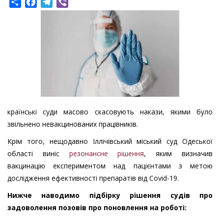
Share
Facebook
Telegram
Viber
країнські суди масово скасовують накази, якими було
звільнено невакцинованих працівників.
Крім того, нещодавно Іллічівський міський суд Одеської
області виніс
резонансне рішення
, яким визначив
вакцинацію експериментом над пацієнтами з метою
дослідження ефективності препаратів від Covid-19.
Нижче наводимо підбірку рішення судів про
задоволення позовів про поновлення на роботі: