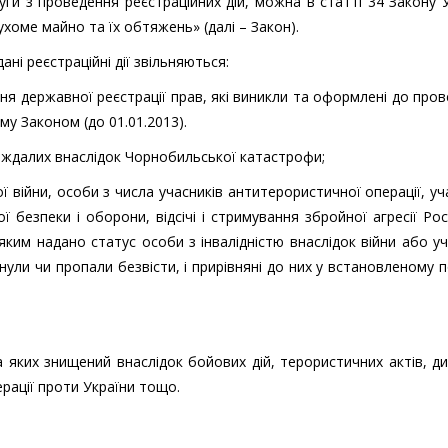
и з проведення реєстраційних дій, можна в статті 34 Закону 
хоме майно та їх обтяжень» (далі – Закон).
ні реєстраційні дії звільняються:
ння державної реєстрації прав, які виникли та оформлені до про
му Законом (до 01.01.2013).
траждалих внаслідок Чорнобильської катастрофи;
ої війни, особи з числа учасників антитерористичної операції, уч
ї безпеки і оборони, відсічі і стримування збройної агресії Рос
 яким надано статус особи з інвалідністю внаслідок війни або у
агинули чи пропали безвісти, і прирівняні до них у встановленому 
 яких знищений внаслідок бойових дій, терористичних актів, ди
рації проти України тощо.