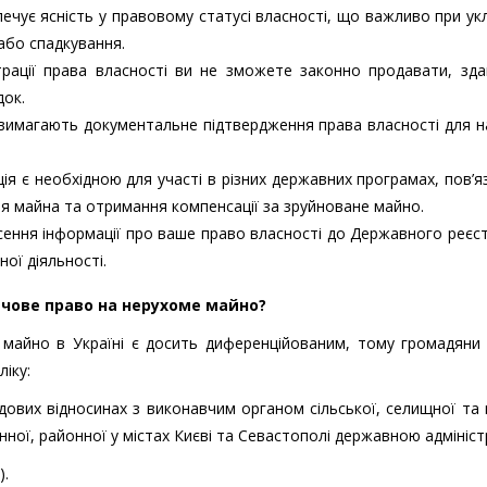
ечує ясність у правовому статусі власності, що важливо при ук
 або спадкування.
трації права власності ви не зможете законно продавати, зда
док.
 вимагають документальне підтвердження права власності для 
я є необхідною для участі в різних державних програмах, пов’я
я майна та отримання компенсації за зруйноване майно.
есення інформації про ваше право власності до Державного реєс
ої діяльності.
ечове право на нерухоме майно?
е майно в Україні є досить диференційованим, тому громадяни
іку:
дових відносинах з виконавчим органом сільської, селищної та 
онної, районної у містах Києві та Севастополі державною адмініст
).