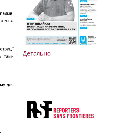
падків,
жень».
страції
Детально
 такій
уму для