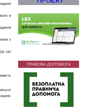
ладанні
вати в
надання
заних з
тру, що
ПРАВОВА ДОПОМОГА
 мають
міської
рацією.