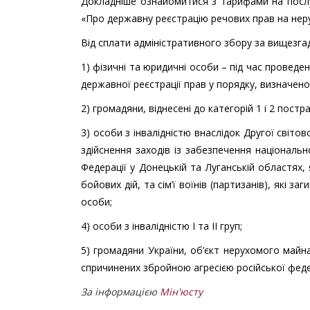
Докладніше ознайомитися з тарифами на послуг
«Про державну реєстрацію речових прав на неру
Від сплати адміністративного збору за вищезгада
1) фізичні та юридичні особи – під час проведе
державної реєстрації прав у порядку, визначено
2) громадяни, віднесені до категорій 1 і 2 пос
3) особи з інвалідністю внаслідок Другої світов
здійснення заходів із забезпечення національно
Федерації у Донецькій та Луганській областях,
бойових дій, та сім’ї воїнів (партизанів), які з
особи;
4) особи з інвалідністю I та II груп;
5) громадяни України, об’єкт нерухомого майна
спричинених збройною агресією російської феде
За інформацією
Мін'юсту