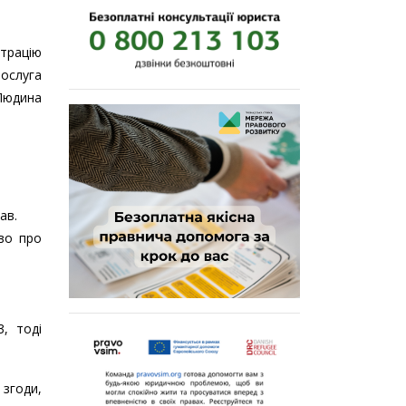
страцію
послуга
 Людина
ав.
тво про
, тоді
 згоди,