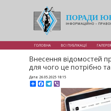
Перейти
до
основного
ПОРАДИ Ю
вмісту
ІНФОРМАЦІЙНО – ПРАВО
ГОЛОВНА
ВСІ ПУБЛІКАЦІЇ
ГАЛЕРЕ
Внесення відомостей пр
для чого це потрібно та
Дата: 26.05.2025 18:15
Share
Facebook
Telegram
Viber