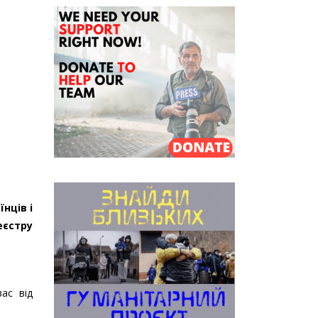
нців і
еєстру
ас від