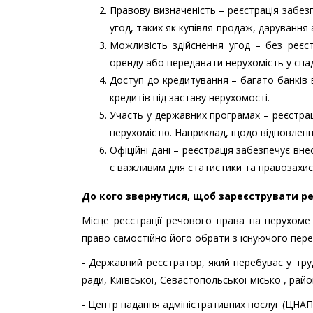
Правову визначеність – реєстрація забезп
угод, таких як купівля-продаж, дарування
Можливість здійснення угод – без реєс
оренду або передавати нерухомість у спа
Доступ до кредитування – багато банків
кредитів під заставу нерухомості.
Участь у державних програмах – реєстраці
нерухомістю. Наприклад, щодо відновленн
Офіційні дані – реєстрація забезпечує вн
є важливим для статистики та правозахисн
До кого звернутися, щоб зареєструвати р
Місце реєстрації речового права на нерухом
право самостійно його обрати з існуючого перел
- Державний реєстратор, який перебуває у тру
ради, Київської, Севастопольської міської, рай
- Центр надання адміністративних послуг (ЦНАП