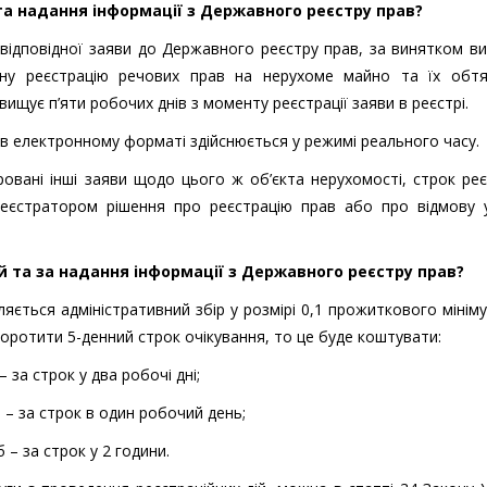
та надання інформації з Державного реєстру прав?
відповідної заяви до Державного реєстру прав, за винятком ви
ну реєстрацію речових прав на нерухоме майно та їх обтя
щує п’яти робочих днів з моменту реєстрації заяви в реєстрі.
в електронному форматі здійснюється у режимі реального часу.
вані інші заяви щодо цього ж об’єкта нерухомості, строк реє
еєстратором рішення про реєстрацію прав або про відмову у
й та за надання інформації з Державного реєстру прав?
яється адміністративний збір у розмірі 0,1 прожиткового мінім
оротити 5-денний строк очікування, то це буде коштувати:
 за строк у два робочі дні;
 – за строк в один робочий день;
 – за строк у 2 години.