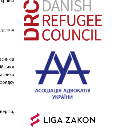
України
ведення
асників
ійської
часника
порядку
версій,