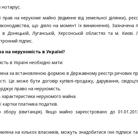
 нотаріус.
ї прав на нерухоме майно (відмінне від земельної ділянки), реє
законодавства, що діяло на момент їх виникнення). Зазначена 
 в Донецькій, Луганській, Херсонській областях та м. Києві.
тронний підпис.
а на нерухомість в Україні?
сть в Україні необхідно мати:
млена за встановленою формою в Державному реєстрі речових пр
ті. Це може бути договір купівлі-продажу, дарування, свідоц
ерджує право на нерухомість.
ь характеристики нерухомого майна.
 картки платника податків.
 збору (квитанція). Якщо майно зареєстровано до 01.01.2013
лена на кількох власників, можуть знадобитися їхні підписи та