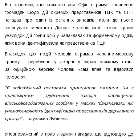
Він зазначив, що кожного дня Офіс отримує звернення
громадян щодо дій окремих представників ТЦК та СП і
нагадав про один із останніх випадків, коли до нього
звернулася мешканка Дніпра, чоловік якої зазнав травм
унаслідок дій групи осіб у балаклавах та форменному одязі,
яких вона ідентифікувала як представників ТЦК.
Внаслідок цих подій чоловік отримав черепно-мозкову
травму і перебуває у лікарні у вкрай важкому стані.
За офіційною версією чоловік «сам впав та вдарився
головою».
"Я зобовʼязаний поставити принципове питання. Чи є
правомірним здійснення заходів оповіщення
військовозобов'язаних особами у масках (балаклавах), які
унеможливлюють ідентифікацію представників державного
органу?",
- зауважив Лубінець.
Уповноважений з прав людини нагадав, що відповідно до