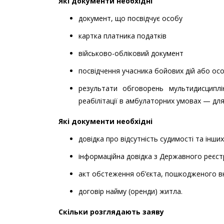
Які документи необхідні
документ, що посвідчує особу
картка платника податків
військово-обліковий документ
посвідчення учасника бойових дій або особ
результати обговорень мультидисципл
реабілітації в амбулаторних умовах — для
Які документи необхідні
довідка про відсутність судимості та інш
інформаційна довідка з Державного реєст
акт обстеження об’єкта, пошкодженого вн
договір найму (оренди) житла.
Скільки розглядають заяву