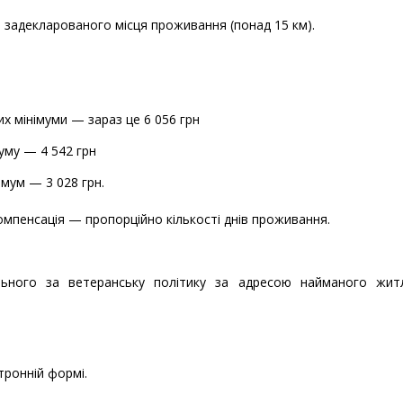
о задекларованого місця проживання (понад 15 км).
их мінімуми — зараз це 6 056 грн
уму — 4 542 грн
імум — 3 028 грн.
мпенсація — пропорційно кількості днів проживання.
дального за ветеранську політику за адресою найманого жит
тронній формі.