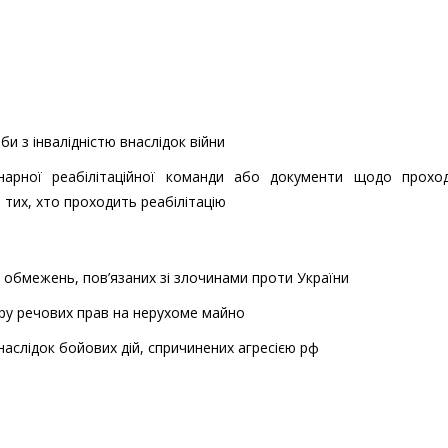
и з інвалідністю внаслідок війни
інарної реабілітаційної команди або документи щодо прохо
 тих, хто проходить реабілітацію
их обмежень, пов’язаних зі злочинами проти України
ру речових прав на нерухоме майно
аслідок бойових дій, спричинених агресією рф