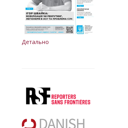
Детально