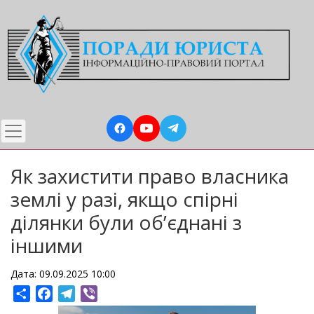
Перейти
до
основного
вмісту
Як захистити право власника
землі у разі, якщо спірні
ділянки були об’єднані з
іншими
Дата: 09.09.2025 10:00
Share
Facebook
Telegram
Viber