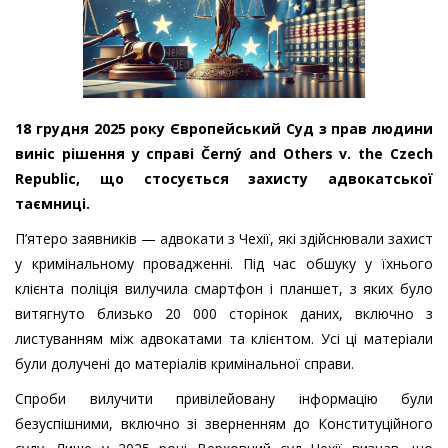
18 грудня 2025 року Європейський Суд з прав людини
виніс рішення у справі Černý and Others v. the Czech
Republic, що стосується захисту адвокатської
таємниці.
П’ятеро заявників — адвокати з Чехії, які здійснювали захист
у кримінальному провадженні. Під час обшуку у їхнього
клієнта поліція вилучила смартфон і планшет, з яких було
витягнуто близько 20 000 сторінок даних, включно з
листуванням між адвокатами та клієнтом. Усі ці матеріали
були долучені до матеріалів кримінальної справи.
Спроби вилучити привілейовану інформацію були
безуспішними, включно зі зверненням до Конституційного