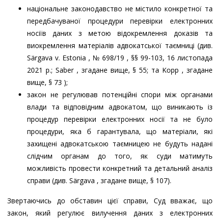
національне законодавство не містило конкретної та
передбачуваної процедури перевірки електронних
носіїв даних з метою відокремлення доказів та
виокремлення матеріалів адвокатської таємниці (див.
Särgava v. Estonia , № 698/19 , §§ 99-103, 16 листопада
2021 р.; Saber , згадане вище, § 55; та Kopp , згадане
вище, § 73 );
закон не регулював потенційні спори між органами
влади та відповідним адвокатом, що виникають із
процедур перевірки електронних носії та не було
процедури, яка б гарантувала, що матеріали, які
захищені адвокатською таємницею не будуть надані
слідчим органам до того, як суди матимуть
можливість провести конкретний та детальний аналіз
справи (див. Särgava , згадане вище, § 107).
Звертаючись до обставин цієї справи, Суд вважає, що
закон, який регулює вилучення даних з електронних