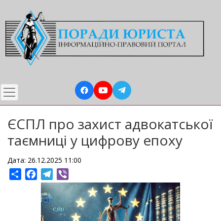
Перейти
до
основного
вмісту
ЄСПЛ про захист адвокатської
таємниці у цифрову епоху
Дата: 26.12.2025 11:00
Share
Facebook
Telegram
Viber