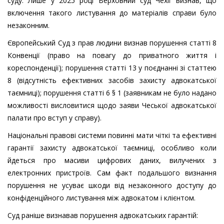
суду. Лише у 2025 році Верховний суд Чехії визнав, що
включення такого листування до матеріалів справи було
незаконним.
Європейський Суд з прав людини визнав порушення статті 8
Конвенції (право на повагу до приватного життя і
кореспонденції); порушення статті 13 у поєднанні зі статтею
8 (відсутність ефективних засобів захисту адвокатської
таємниці); порушення статті 6 § 1 (заявникам не було надано
можливості висловитися щодо заяви Чеської адвокатської
палати про вступ у справу).
Національні правові системи повинні мати чіткі та ефективні
гарантії захисту адвокатської таємниці, особливо коли
йдеться про масиви цифрових даних, вилучених з
електронних пристроїв. Сам факт подальшого визнання
порушення не усуває шкоди від незаконного доступу до
конфіденційного листування між адвокатом і клієнтом.
Суд раніше визнавав порушення адвокатських гарантій: