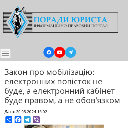
Перейти
до
основного
вмісту
Закон про мобілізацію:
електронних повісток не
буде, а електронний кабінет
буде правом, а не обов'язком
Дата: 20.03.2024 16:02
Share
Facebook
Telegram
Viber