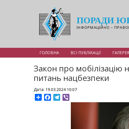
Перейти
до
основного
ПОРАДИ Ю
вмісту
ІНФОРМАЦІЙНО – ПРАВО
ГОЛОВНА
ВСІ ПУБЛІКАЦІЇ
ГАЛЕРЕ
Закон про мобілізацію н
питань нацбезпеки
Дата: 19.03.2024 10:07
Share
Facebook
Telegram
Viber