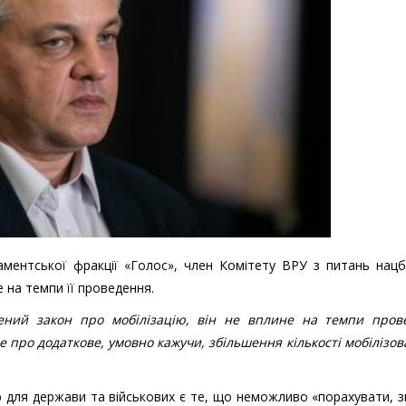
аментської фракції «Голос», член Комітету ВРУ з питань нацб
е на темпи її проведення.
лений закон про мобілізацію, він не вплине на темпи пров
е про додаткове, умовно кажучи, збільшення кількості мобілізов
для держави та військових є те, що неможливо «порахувати, з