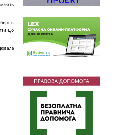
і мають
беріг»,
ити цю
ацювала
ПРАВОВА ДОПОМОГА