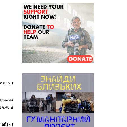
езпеки
едення
аних, а
найти і