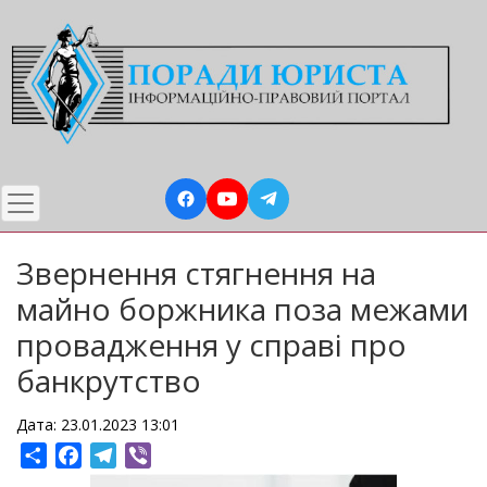
Перейти
до
основного
вмісту
Звернення стягнення на
майно боржника поза межами
провадження у справі про
банкрутство
Дата: 23.01.2023 13:01
Share
Facebook
Telegram
Viber