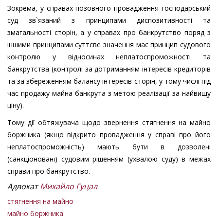
Зокрема, у справах позовного провадження господарський
суд зв`язаний з принципами диспозитивності та
змагальності сторін, а у справах про банкрутство поряд з
іншими принципами суттєве значення має принцип судового
контролю у відносинах неплатоспроможності та
банкрутства (контролі за дотриманням інтересів кредиторів
та за збереженням балансу інтересів сторін, у тому числі під
час продажу майна банкрута з метою реалізації за найвищу
ціну).
Тому дії обтяжувача щодо звернення стягнення на майно
боржника (якщо відкрито провадження у справі про його
неплатоспроможність) мають бути в дозволені
(санкціоновані) судовим рішенням (ухвалою суду) в межах
справи про банкрутство.
Адвокат
Михайло Гуцал
стягнення на майно
майно боржника