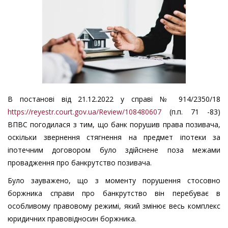
В постанові від 21.12.2022 у справі № 914/2350/18
https://reyestr.court.gov.ua/Review/108480607
(п.п. 71 -83)
ВПВС погодилася з тим, що банк порушив права позивача,
оскільки звернення стягнення на предмет іпотеки за
іпотечним договором було здійснене поза межами
провадження про банкрутство позивача.
Було зауважено, що з моменту порушення стосовно
боржника справи про банкрутство він перебуває в
особливому правовому режимі, який змінює весь комплекс
юридичних правовідносин боржника.