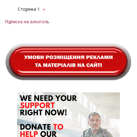
Сторінка 1
Наступна
››
Розбивка
сторінка
на
Підписка на алкоголь
сторінки