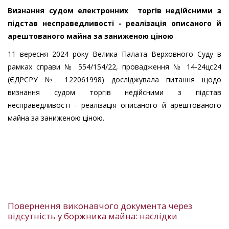
Визнання судом електронних торгів недійсними з
підстав несправедливості - реалізація описаного й
арештованого майна за заниженою ціною
11 вересня 2024 року Велика Палата Верховного Суду в
рамках справи № 554/154/22, провадження № 14-24цс24
(ЄДРСРУ № 122061998) досліджувала питання щодо
визнання судом торгів недійсними з підстав
несправедливості - реалізація описаного й арештованого
майна за заниженою ціною.
Повернення виконавчого документа через
відсутність у боржника майна: наслідки