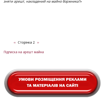
зняти арешт, накладений на майно боржника?»
Попередня
‹‹
Сторінка 2
Наступна
››
Розбивка
сторінка
сторінка
на
Підписка на арешт майна
сторінки