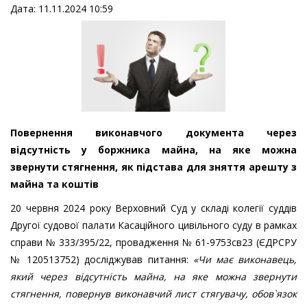
Дата: 11.11.2024 10:59
Повернення виконавчого документа через
відсутність у боржника майна, на яке можна
звернути стягнення, як підстава для зняття арешту з
майна та коштів
20 червня 2024 року Верховний Суд у складі колегії суддів
Другої судової палати Касаційного цивільного суду в рамках
справи № 333/395/22, провадження № 61-9753св23 (ЄДРСРУ
№ 120513752) досліджував питання:
«Чи має виконавець,
який через відсутність майна, на яке можна звернути
стягнення, повернув виконавчий лист стягувачу, обов`язок