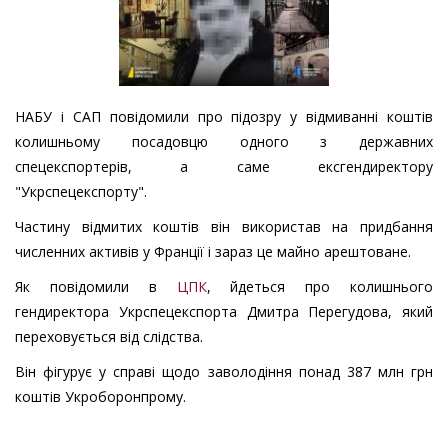
НАБУ і САП повідомили про підозру у відмиванні коштів
колишньому посадовцю одного з державних
спецекспортерів, а саме ексгендиректору
"Укрспецекспорту".
Частину відмитих коштів він використав на придбання
численних активів у Франції і зараз це майно арештоване.
Як повідомили в
ЦПК
, йдеться про колишнього
гендиректора Укрспецекспорта Дмитра Перегудова, який
переховується від слідства.
Він фігурує у справі щодо заволодіння понад 387 млн грн
коштів Укроборонпрому.