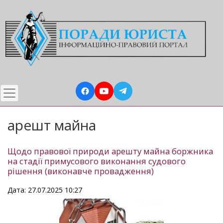
Перейти
до
основного
вмісту
арешт майна
Щодо правової природи арешту майна боржника
на стадії примусового виконання судового
рішення (виконавче провадження)
Дата: 27.07.2025 10:27