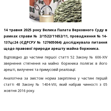
14 травня 2025 року Велика Палата Верховного Суду в
рамках справи № 2/1522/11652/11, провадження № 14-
137цс24 (ЄДРСРУ № 127605064) досліджувала питання
щодо правової природи арешту майна боржника.
Відповідно до частини першої статті 52 Закону № 606-XIV
звернення стягнення на майно боржника полягає в його
арешті, вилученні та примусовій реалізації.
Аналогічна за змістом норма закріплена у частині першій
статті 48 Закону № 1404-VIII, який набрав чинності з 05
жовтня 2016 року.