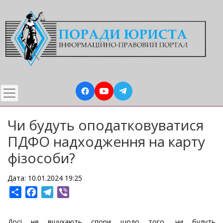
Перейти
до
основного
вмісту
Чи будуть оподатковуватися
ПДФО надходження на карту
фізособи?
Дата: 10.01.2024 19:25
Share
Facebook
Telegram
Viber
Досі не вщухають спори щодо того, чи будуть