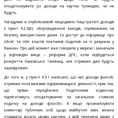
оподатковувати усі доходи на картки громадян, чи не
будуть.
Нагадуємо в опублікованій нещодавно Нацстратегії доходів
є пункт 4.2.3(b): «Впровадження заходів, спрямованих на
безпеку використання даних та доступ до інформації про
обсяг та обіг коштів платників податків на їх рахунках у
банках». Про цей момент вже говорили у мережі і зазначали
у відповідях вище – реформа ДПС, коли відбудеться
розкриття банківської таємниці, але отримані дані будуть
зашифровані.
До того ж, у пункті 4.3.1 написано, що «всі доходи фізосіб,
отримані поза межами підприємницької діяльності, крім тих,
що прямо передбачені Податковим кодексом,
підлягатимуть оподаткуванню за загальною ставкою
податку на доходи фізосіб». А якщо проаналізувати
коментарі публічних осіб щодо майбутніх змін, можна
отримати досить цікаву картину, у якій передача даних з