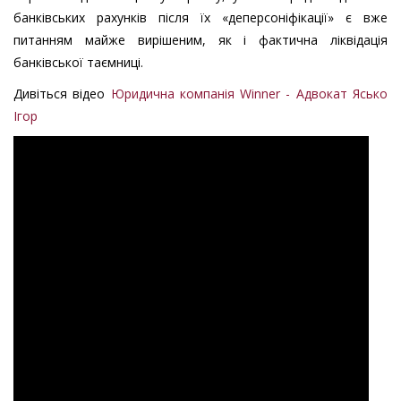
банківських рахунків після їх «деперсоніфікації» є вже
питанням майже вирішеним, як і фактична ліквідація
банківської таємниці.
Дивіться відео
Юридична компанія Winner - Адвокат Ясько
Ігор
оподаткування
ПДФО