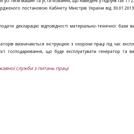
х усі типи машин та устатковання, що наведені у підпунктах 1 і 2
рдженого постановою Кабінету Міністрів України від 30.01.201
подати декларацію відповідності матеріально-технічної бази 
аторів визначаються інструкцією з охорони праці під час експл
’єкт господарювання, що буде експлуатувати генератор та в
авної служби з питань праці