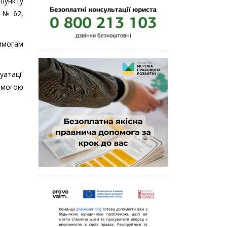
 пункту
3 № 62,
вимогам
уатації
имогою