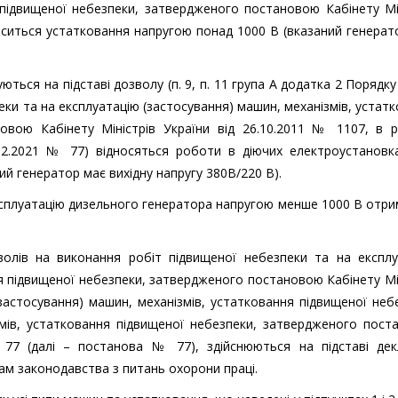
 підвищеної небезпеки, затвердженого постановою Кабінету Мі
дноситься устатковання напругою понад 1000 В (вказаний генерат
ються на підставі дозволу (п. 9, п. 11 група А додатка 2 Порядку
еки та на експлуатацію (застосування) машин, механізмів, устат
овою Кабінету Міністрів України від 26.10.2011 № 1107, в ре
.02.2021 № 77) відносяться роботи в діючих електроустановк
ий генератор має вихідну напругу 380В/220 В).
ксплуатацію дизельного генератора напругою менше 1000 В отр
волів на виконання робіт підвищеної небезпеки та на експлу
ня підвищеної небезпеки, затвердженого постановою Кабінету Мі
(застосування) машин, механізмів, устатковання підвищеної неб
ізмів, устатковання підвищеної небезпеки, затвердженого пос
№ 77 (далі – постанова № 77), здійснюються на підставі декл
гам законодавства з питань охорони праці.