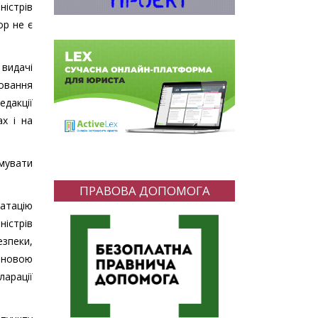
ністрів
ор не є
 видачі
ковання
дакції
ах і на
имувати
ПРАВОВА ДОПОМОГА
атацію
ністрів
езпеки,
тановою
арації