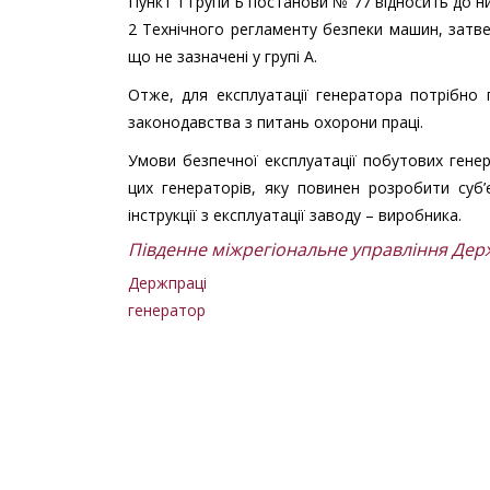
Пункт 1 групи Б постанови № 77 відносить до ни
2 Технічного регламенту безпеки машин, затве
що не зазначені у групі А.
Отже, для експлуатації генератора потрібно 
законодавства з питань охорони праці.
Умови безпечної експлуатації побутових генер
цих генераторів, яку повинен розробити суб
інструкції з експлуатації заводу – виробника.
Південне міжрегіональне управління Держ
Держпраці
генератор