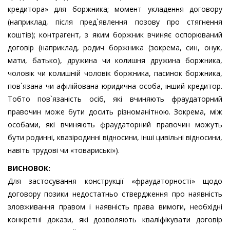
кредитора» для боржника; момент укладення договору
(наприклад, після пред`явлення позову про стягнення
коштів); контрагент, з яким боржник вчиняє оспорюваний
договір (наприклад, родич боржника (зокрема, син, онук,
мати, батько), дружина чи колишня дружина боржника,
чоловік чи колишній чоловік боржника, пасинок боржника,
пов`язана чи афілійована юридична особа, інший кредитор.
Тобто пов`язаність осіб, які вчиняють фраудаторний
правочин може бути досить різноманітною. Зокрема, між
особами, які вчиняють фраудаторний правочин можуть
бути родинні, квазіродинні відносини, інші цивільні відносини,
навіть трудові чи «товариські»).
ВИСНОВОК:
Для застосування конструкції «фраудаторності» щодо
договору позики недостатньо ствердження про наявність
зловживання правом і наявність права вимоги, необхідні
конкретні докази, які дозволяють кваліфікувати договір