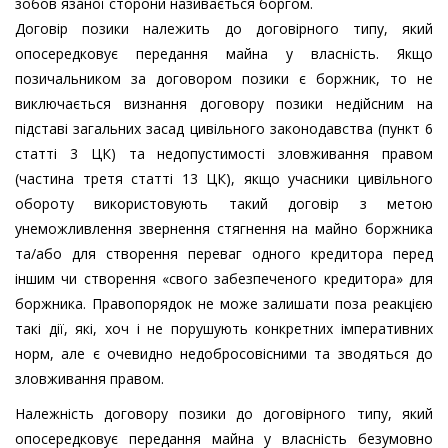
зобов`язаної сторони називається боргом.
Договір позики належить до договірного типу, який
опосередковує передання майна у власність. Якщо
позичальником за договором позики є боржник, то не
виключається визнання договору позики недійсним на
підставі загальних засад цивільного законодавства (пункт 6
статті 3 ЦК) та недопустимості зловживання правом
(частина третя статті 13 ЦК), якщо учасники цивільного
обороту використовують такий договір з метою
унеможливлення звернення стягнення на майно боржника
та/або для створення переваг одного кредитора перед
іншим чи створення «свого забезпеченого кредитора» для
боржника. Правопорядок не може залишати поза реакцією
такі дії, які, хоч і не порушують конкретних імперативних
норм, але є очевидно недобросовісними та зводяться до
зловживання правом.
Належність договору позики до договірного типу, який
опосередковує передання майна у власність безумовно