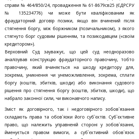
справи № 464/850/24, провадження № 61-8679св25 (ЄДРСРУ
№ 135234776) чи може бути кваліфікованим як
фраудаторний договір позики, якщо він вчинений після
стягнення боргу, між боржником (позичальником), з якого
стягнуто борг судовим рішенням, та позикодавцем («своїм
кредитором»).
Верховний Суд зауважує, що цей суд неодноразово
аналізував конструкцію фраудаторного правочину, тобто
правочину, який вчиняється на шкоду кредитору для,
зокрема, уникнення чи унеможливлення, зокрема, сплати
боргу (коштів, збитків, шкоди) або виконання судового
рішення про стягнення боргу (коштів, збитків, шкоди), що
набрало законної сили, чи виконавчого напису.
Зміст як договірного, так і недоговірного зобов`язання
складають права та обов`язки його суб`єктів. Суб`єктивне
право, що належить управненій стороні у зобов`язанні,
йменується правом вимоги, а суб`єктивний обов`язок