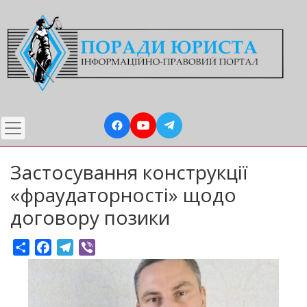
Перейти
до
основного
вмісту
Застосування конструкції
«фраудаторності» щодо
договору позики
Share
Facebook
Telegram
Viber