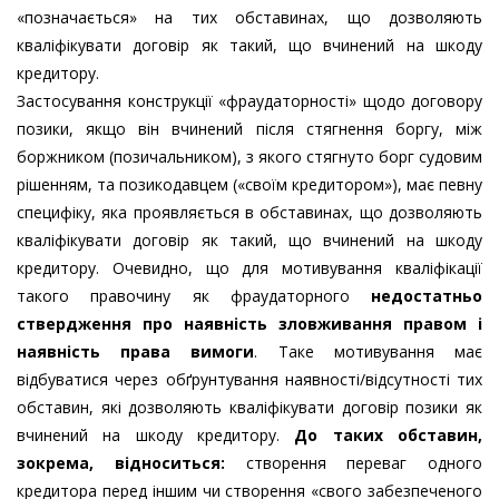
«позначається» на тих обставинах, що дозволяють
кваліфікувати договір як такий, що вчинений на шкоду
кредитору.
Застосування конструкції «фраудаторності» щодо договору
позики, якщо він вчинений після стягнення боргу, між
боржником (позичальником), з якого стягнуто борг судовим
рішенням, та позикодавцем («своїм кредитором»), має певну
специфіку, яка проявляється в обставинах, що дозволяють
кваліфікувати договір як такий, що вчинений на шкоду
кредитору. Очевидно, що для мотивування кваліфікації
такого правочину як фраудаторного
недостатньо
ствердження про наявність зловживання правом і
наявність права вимоги
. Таке мотивування має
відбуватися через обґрунтування наявності/відсутності тих
обставин, які дозволяють кваліфікувати договір позики як
вчинений на шкоду кредитору.
До таких обставин,
зокрема, відноситься:
створення переваг одного
кредитора перед іншим чи створення «свого забезпеченого