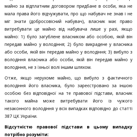
майно за відплатним договором придбане в особи, яка не
мала права його відчужувати, про що набувач не знав і не
міг знати (добросовісний набувач), власник має право
витребувати це майно від набувача лише у разі, якщо
майно: 1) було загублене власником або особою, якій він
передав майно у володіння; 2) було викрадене у власника
або особи, якій він передав майно у володіння; 3) вибуло з
володіння власника або особи, якій він передав майно у
володіння, не з їхньої волі іншим шляхом.
Отже, якщо нерухоме майно, що вибуло з фактичного
володіння його власника, було зареєстровано за іншою
особою без відповідної на те правової підстави, власник
такого майна може витребувати його із чужого
незаконного володіння у всіх випадках відповідно до статті
387 ЦК України.
Відсутністю правової підстави в цьому випадку
потрібно розуміти: