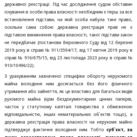
державної реєстрації. Під час дослідження судом обставин
існування в особи права власності необхідним є перш за все
встановлення підстави, на якій особа набула таке право,
оскільки сама собою державна реєстрація прав не є
підставою виникнення права власності, такої підстави закон
не передбачає (постанови Верховного Суду від 12 березня
2019 року в справі № 911/3594/17, від 17 квітня 2019 року в
справ № 916/675/15, від 23 листопада 2023 року в справі №
910/10496/22).
З урахуванням зазначеної специфіки обороту нерухомого
майна володіння ним досягається без його фізичного
утримання або зайняття, як це властиво для багатьох видів
рухомого майна (крім бездокументарних цінних паперів,
часток у статутному капіталі товариства з обмеженою
відповідальністю, інших нематеріальних об`єктів тощо), а
державна реєстрація права власності на нерухоме майно
підтверджує фактичне володіння ним. Тобто
суб`єкт, за