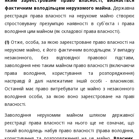
яким зареєстроване право власності, визнається
фактичним володільцем нерухомого майна.
Державна
реєстрація права власності на нерухоме майно створює
спростовувану презумпцію наявності в суб`єкта і права
володіння цим майном (як складової права власності).
(!)
Отже, особа, за якою зареєстроване право власності на
нерухоме майно, є його фактичним володільцем. У випадку
незаконного, без відповідної правової підстави,
заволодіння нею таким майном право власності (включаючи
права володіння, користування та розпорядження)
насправді й далі належатиме іншій особі - власникові.
Останній має право витребувати це майно з незаконного
володіння особи, за якою воно зареєстроване на праві
власності.
Заволодіння нерухомим майном шляхом державної
реєстрації права власності на нього ще не означає, що
такий володілець набув право власності (права володіння,
користування та розпорядження) на це майно.
Власник,