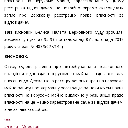
власності на нерухоме майно, зареєстроване у цьому
реєстрі за відповідачем, не потрібно окремо скасовувати
запис про державну реєстрацію права власності за
відповідачем.
Такі висновки Велика Палата Верховного Суду зробила,
зокрема, у пунктах 95-99 постанови від 07 листопада 2018
року у справі № 488/5027/14-ц.
ВИСНОВОК:
Отже, судове рішення про витребування з незаконного
володіння відповідача нерухомого майна є підставою для
внесення до Державного реєстру речових прав на нерухоме
майно запису про державну реєстрацію за позивачем права
власності на нерухоме майно виключно у разі, якщо право
власності на це майно зареєстроване саме за відповідачем,
а не за іншою особою.
блог
адвокат Морозов