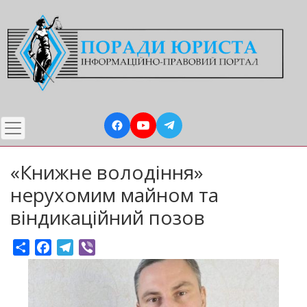
Перейти
до
основного
вмісту
«Книжне володіння»
нерухомим майном та
віндикаційний позов
Share
Facebook
Telegram
Viber