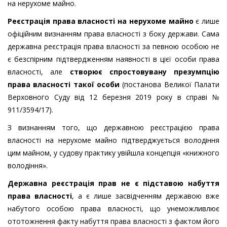
на нерухоме майно.
Реєстрація права власності на нерухоме майно
є лише
офіційним визнанням права власності з боку держави. Сама
державна реєстрація права власності за певною особою не
є безспірним підтвердженням наявності в цієї особи права
власності, але
створює спростовувану презумпцію
права власності такої особи
(постанова Великої Палати
Верховного Суду від 12 березня 2019 року в справі №
911/3594/17).
З визнанням того, що державною реєстрацією права
власності на нерухоме майно підтверджується володіння
цим майном, у судову практику увійшла концепція «книжного
володіння».
Державна реєстрація прав не є підставою набуття
права власності
, а є лише засвідченням державою вже
набутого особою права власності, що унеможливлює
ототожнення факту набуття права власності з фактом його