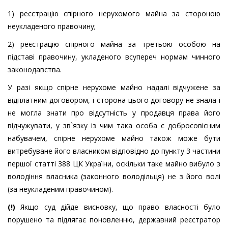
1) реєстрацію спірного нерухомого майна за стороною
неукладеного правочину;
2) реєстрацію спірного майна за третьою особою на
підставі правочину, укладеного всупереч нормам чинного
законодавства.
У разі якщо спірне нерухоме майно надалі відчужене за
відплатним договором, і сторона цього договору не знала і
не могла знати про відсутність у продавця права його
відчужувати, у зв`язку із чим така особа є добросовісним
набувачем, спірне нерухоме майно також може бути
витребуване його власником відповідно до пункту 3 частини
першої статті 388 ЦК України, оскільки таке майно вибуло з
володіння власника (законного володільця) не з його волі
(за неукладеним правочином).
(!)
Якщо суд дійде висновку, що право власності було
порушено та підлягає поновленню, державний реєстратор