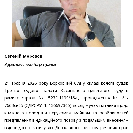
Євгеній Морозов
Адвокат, магістр права
21 травня 2026 року Верховний Суд у складі колегії суддів
Третьої судової палати Касаційного цивільного суду в
рамках справи № 523/11199/16-ц, провадження № 61-
7663св25 (ЄДРСРУ № 136697365) досліджував питання щодо
книжного володіння нерухомим майном та особливостей
пред’явлення віндикаційного позову з подальшим внесенням
відповідного запису до Державного реєстру речових прав