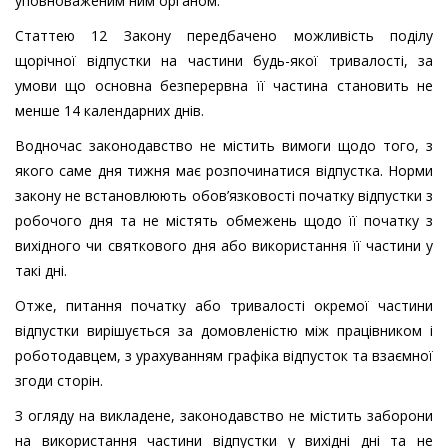
уповноваженим ним органом.
Статтею 12 Закону передбачено можливість поділу
щорічної відпустки на частини будь-якої тривалості, за
умови що основна безперервна її частина становить не
менше 14 календарних днів.
Водночас законодавство не містить вимоги щодо того, з
якого саме дня тижня має розпочинатися відпустка. Норми
закону не встановлюють обов’язковості початку відпустки з
робочого дня та не містять обмежень щодо її початку з
вихідного чи святкового дня або використання її частини у
такі дні.
Отже, питання початку або тривалості окремої частини
відпустки вирішується за домовленістю між працівником і
роботодавцем, з урахуванням графіка відпусток та взаємної
згоди сторін.
З огляду на викладене, законодавство не містить заборони
на використання частини відпустки у вихідні дні та не