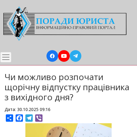
Перейти
до
основного
вмісту
Чи можливо розпочати
щорічну відпустку працівника
з вихідного дня?
Дата: 30.10.2025 09:16
Share
Facebook
Telegram
Viber